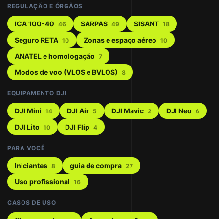
REGULAÇÃO E ÓRGÃOS
ICA 100-40
SARPAS
SISANT
46
49
18
Seguro RETA
Zonas e espaço aéreo
10
10
ANATEL e homologação
7
Modos de voo (VLOS e BVLOS)
8
EQUIPAMENTO DJI
DJI Mini
DJI Air
DJI Mavic
DJI Neo
14
5
2
6
DJI Lito
DJI Flip
10
4
PARA VOCÊ
Iniciantes
guia de compra
8
27
Uso profissional
16
CASOS DE USO