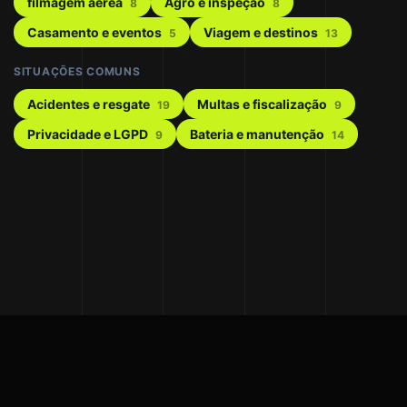
filmagem aérea
Agro e inspeção
8
8
Casamento e eventos
Viagem e destinos
5
13
SITUAÇÕES COMUNS
Acidentes e resgate
Multas e fiscalização
19
9
Privacidade e LGPD
Bateria e manutenção
9
14