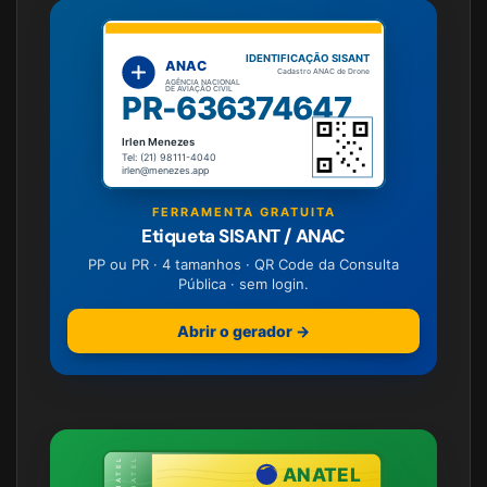
IDENTIFICAÇÃO SISANT
ANAC
Cadastro ANAC de Drone
AGÊNCIA NACIONAL
DE AVIAÇÃO CIVIL
PR-636374647
Irlen Menezes
Tel: (21) 98111-4040
irlen@menezes.app
FERRAMENTA GRATUITA
Etiqueta SISANT / ANAC
PP ou PR · 4 tamanhos · QR Code da Consulta
Pública · sem login.
Abrir o gerador →
ANATEL