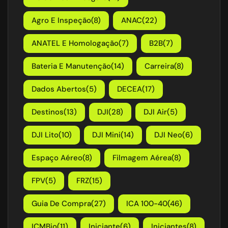
Agro E Inspeção
(8)
ANAC
(22)
ANATEL E Homologação
(7)
B2B
(7)
Bateria E Manutenção
(14)
Carreira
(8)
Dados Abertos
(5)
DECEA
(17)
Destinos
(13)
DJI
(28)
DJI Air
(5)
DJI Lito
(10)
DJI Mini
(14)
DJI Neo
(6)
Espaço Aéreo
(8)
Filmagem Aérea
(8)
FPV
(5)
FRZ
(15)
Guia De Compra
(27)
ICA 100-40
(46)
ICMBio
(11)
Iniciante
(6)
Iniciantes
(8)