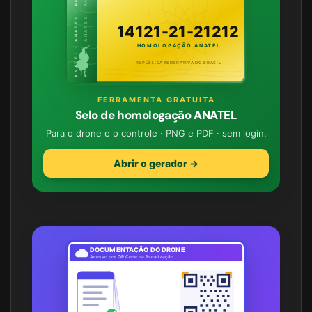
ANATEL · ANATEL · ANATEL
ANATEL · ANATEL · ANATEL
14121-21-21212
HOMOLOGAÇÃO ANATEL
REPÚBLICA FEDERATIVA DO BRASIL
FERRAMENTA GRATUITA
Selo de homologação ANATEL
Para o drone e o controle · PNG e PDF · sem login.
Abrir o gerador →
DOCUMENTAÇÃO DO DRONE
Acesso por QR Code na fiscalização