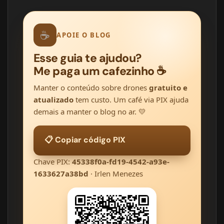
☕
APOIE O BLOG
Esse guia te ajudou?
Me paga um cafezinho ☕
Manter o conteúdo sobre drones
gratuito e
atualizado
tem custo. Um café via PIX ajuda
demais a manter o blog no ar. 💛
📋 Copiar código PIX
Chave PIX:
45338f0a-fd19-4542-a93e-
1633627a38bd
· Irlen Menezes