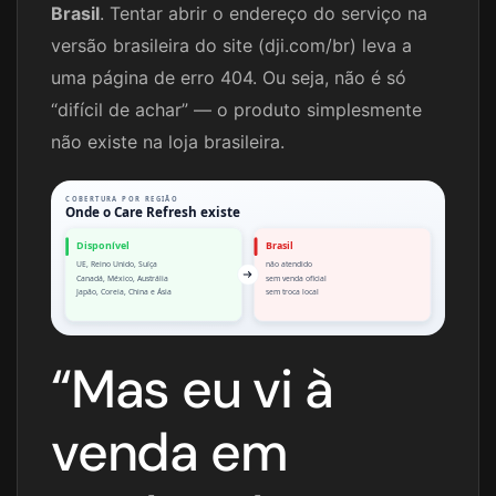
Brasil
. Tentar abrir o endereço do serviço na
versão brasileira do site (dji.com/br) leva a
uma página de erro 404. Ou seja, não é só
“difícil de achar” — o produto simplesmente
não existe na loja brasileira.
COBERTURA POR REGIÃO
Onde o Care Refresh existe
Disponível
Brasil
UE, Reino Unido, Suíça
não atendido
Canadá, México, Austrália
sem venda oficial
Japão, Coreia, China e Ásia
sem troca local
“Mas eu vi à
venda em