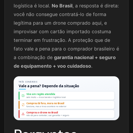
logística é local.
No Brasil
, a resposta é direta:
você não consegue contratá-lo de forma
legítima para um drone comprado aqui, e
improvisar com cartão importado costuma
terminar em frustração. A proteção que de
fato vale a pena para o comprador brasileiro é
a combinação de
garantia nacional + seguro
de equipamento + voo cuidadoso
.
TRÊS CENÁRIOS
Vale a pena? Depende da situação
Vive em região atendida
vale muito — troca barata e logística local
Comprou lá fora, mora no Brasil
funciona, mas a troca acontece no exterior
Comprou o drone no Brasil
não dá para contratar; use garantia + seguro