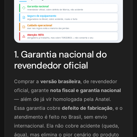
Garantia nacional
revendedor oficial; cobre defeito de fábrica, não acidente
Seguro de equipamento
seguradora no Brasil; cobre acidente, roubo e furto
Cuidado operacional
voar nas regras evita a maioria das perdas
Atenção: RETA
obrigatório p/ trabalho, mas cobre TERCEIROS — não conserta o seu
1. Garantia nacional do
revendedor oficial
Comprar a
versão brasileira
, de revendedor
oficial, garante
nota fiscal e garantia nacional
— além de já vir homologada pela Anatel.
Essa garantia cobre
defeito de fabricação
, e o
atendimento é feito no Brasil, sem envio
internacional. Ela não cobre acidente (queda,
água), mas elimina o pior cenário do produto