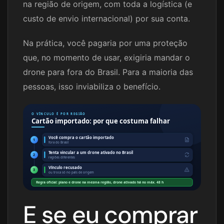
na região de origem, com toda a logística (e
custo de envio internacional) por sua conta.
Na prática, você pagaria por uma proteção
que, no momento de usar, exigiria mandar o
drone para fora do Brasil. Para a maioria das
pessoas, isso inviabiliza o benefício.
O VÍNCULO É POR REGIÃO
Cartão importado: por que costuma falhar
Você compra o cartão importado
1
fora do Brasil
Tenta vincular a um drone ativado no Brasil
2
regiões diferentes
Vínculo recusado
3
ou troca só no país de origem
Regra oficial: plano e drone na mesma região, drone ativado há no máx. 48 h
E se eu comprar