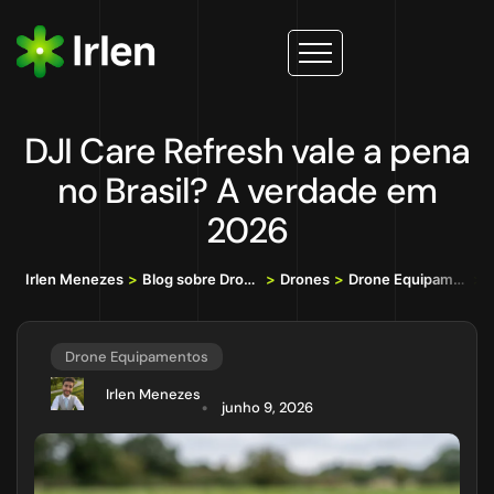
DJI Care Refresh vale a pena
no Brasil? A verdade em
2026
Irlen Menezes
>
Blog sobre Drones, IA e Tecnologia da Informação
>
Drones
>
Drone Equipamentos
>
D
Drone Equipamentos
Irlen Menezes
junho 9, 2026