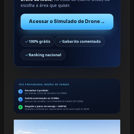
escolha a área que quiser.
→
Acessar o Simulado de Drone
100% grátis
Gabarito comentado
Ranking nacional
VOO PROFISSIONAL DENTRO DO PARQUE
Recreativo é proibido
1
por diversão, drone não voa dentro do PARNA
Solicite autorização ao ICMBio
2
para uso não recreativo, com a finalidade do trabalho (IN 12/2025)
Respeite o plano de manejo + SARPAS
3
há janelas e condições por causa da fauna; some a autorização do DECEA