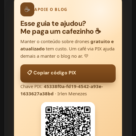
☕
APOIE O BLOG
Esse guia te ajudou?
Me paga um cafezinho ☕
Manter o conteúdo sobre drones
gratuito e
atualizado
tem custo. Um café via PIX ajuda
demais a manter o blog no ar. 💛
📋 Copiar código PIX
Chave PIX:
45338f0a-fd19-4542-a93e-
1633627a38bd
· Irlen Menezes