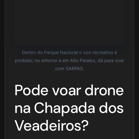
Dentro do Parque Nacional o voo recreativo é
proibido; no entorno e em Alto Paraíso, dá para voar
com SARPAS.
Pode voar drone
na Chapada dos
Veadeiros?