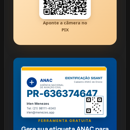
Aponte a câmera no
PIX
IDENTIFICAÇÃO SISANT
ANAC
Cadastro ANAC de Drone
AGÊNCIA NACIONAL
DE AVIAÇÃO CIVIL
PR-636374647
Irlen Menezes
Tel: (21) 98111-4040
irlen@menezes.app
FERRAMENTA GRATUITA
Gere sua etiqueta ANAC para