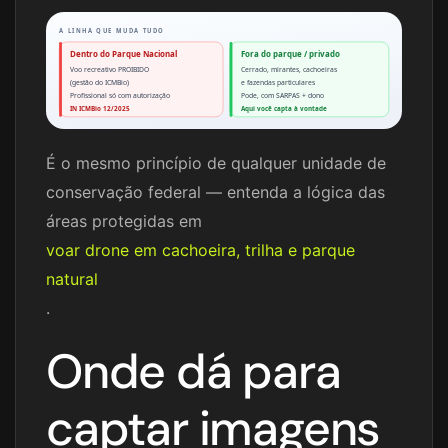
A LINHA QUE MUDA TUDO
Dentro do Parque Nacional
Fora do parque / privado
Voo recreativo PROIBIDO
Cerrado, mirantes, cachoeiras
(gestão do ICMBio)
e fazendas particulares
Profissional só com autorização
Pode, com SARPAS + dono
IN ICMBio 12/2025
Aqui você capta à vontade
É o mesmo princípio de qualquer unidade de
conservação federal — entenda a lógica das
áreas protegidas em
voar drone em cachoeira, trilha e parque
natural
.
Onde dá para
captar imagens