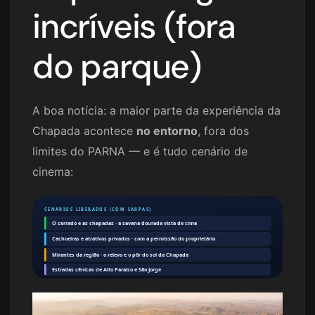
incríveis (fora
do parque)
A boa notícia: a maior parte da experiência da
Chapada acontece
no entorno
, fora dos
limites do PARNA — e é tudo cenário de
cinema:
CENÁRIOS LIBERADOS (COM SARPAS)
O cerrado e as chapadas · a savana dourada vista de cima
Cachoeiras e atrativos privados · com a permissão do proprietário
Mirantes da região · o relevo e o pôr do sol da Chapada
Estradas cênicas de Alto Paraíso e São Jorge