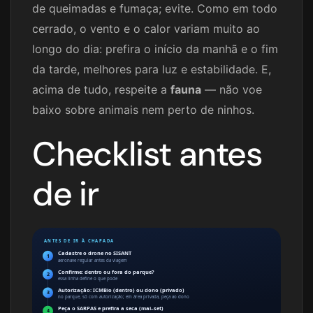
de queimadas e fumaça; evite. Como em todo
cerrado, o vento e o calor variam muito ao
longo do dia: prefira o início da manhã e o fim
da tarde, melhores para luz e estabilidade. E,
acima de tudo, respeite a
fauna
— não voe
baixo sobre animais nem perto de ninhos.
Checklist antes
de ir
ANTES DE IR À CHAPADA
Cadastre o drone no SISANT
1
aeronave regular antes da viagem
Confirme: dentro ou fora do parque?
2
essa linha define o que pode
Autorização: ICMBio (dentro) ou dono (privado)
3
no parque, só com autorização; em área privada, peça ao dono
Peça o SARPAS e prefira a seca (mai–set)
4