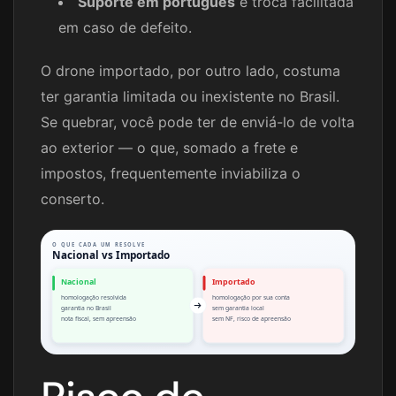
Suporte em português
e troca facilitada
em caso de defeito.
O drone importado, por outro lado, costuma
ter garantia limitada ou inexistente no Brasil.
Se quebrar, você pode ter de enviá-lo de volta
ao exterior — o que, somado a frete e
impostos, frequentemente inviabiliza o
conserto.
O QUE CADA UM RESOLVE
Nacional vs Importado
Nacional
Importado
homologação resolvida
homologação por sua conta
garantia no Brasil
sem garantia local
nota fiscal, sem apreensão
sem NF, risco de apreensão