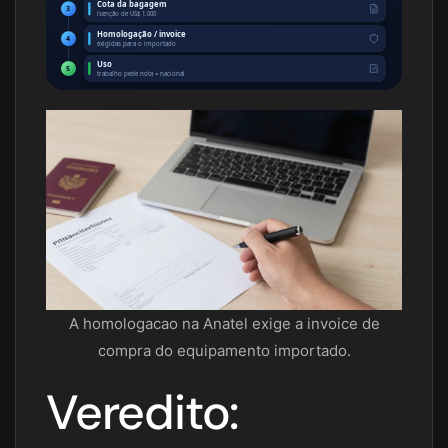
Cota da bagagem
3
isenção de US$ 1.000
Homologação / invoice
4
exigidas para o importado
Uso
5
trabalho pede nota = nacional
A homologacao na Anatel exige a invoice de
compra do equipamento importado.
Veredito: