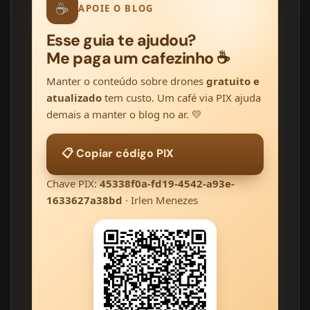
☕
APOIE O BLOG
Esse guia te ajudou?
Me paga um cafezinho ☕
Manter o conteúdo sobre drones
gratuito e
atualizado
tem custo. Um café via PIX ajuda
demais a manter o blog no ar. 💛
📋 Copiar código PIX
Chave PIX:
45338f0a-fd19-4542-a93e-
1633627a38bd
· Irlen Menezes