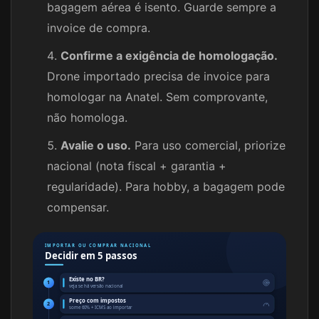
bagagem aérea é isento. Guarde sempre a
invoice de compra.
Confirme a exigência de homologação.
Drone importado precisa de invoice para
homologar na Anatel. Sem comprovante,
não homologa.
Avalie o uso.
Para uso comercial, priorize
nacional (nota fiscal + garantia +
regularidade). Para hobby, a bagagem pode
compensar.
IMPORTAR OU COMPRAR NACIONAL
Decidir em 5 passos
Existe no BR?
1
veja se há versão nacional
Preço com impostos
2
some 60% + ICMS ao importar