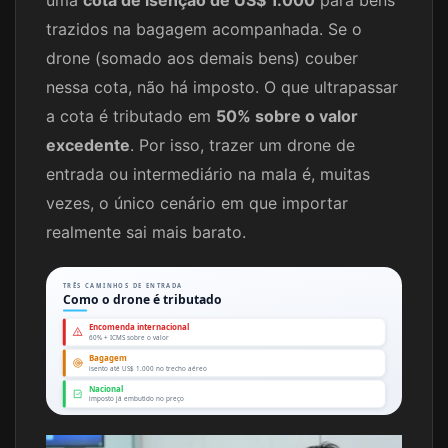
uma
cota de isenção de US$ 1.000
para bens
trazidos na bagagem acompanhada. Se o
drone (somado aos demais bens) couber
nessa cota, não há imposto. O que ultrapassar
a cota é tributado em
50% sobre o valor
excedente
. Por isso, trazer um drone de
entrada ou intermediário na mala é, muitas
vezes, o único cenário em que importar
realmente sai mais barato.
TRÊS CAMINHOS DE ENTRADA
Como o drone é tributado
Encomenda internacional
60% + ICMS sobre o valor
Bagagem
isento até US$ 1.000 no trecho aéreo
Nacional
imposto já embutido no preço