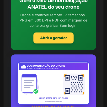
Gere o selo de homologação
ANATEL do seu drone
Drone e controle remoto · 3 tamanhos ·
PNG em 300 DPI e PDF com margem de
corte pra gráfica. Sem login.
Abrir o gerador
DOCUMENTAÇÃO DO DRONE
Acesso por QR Code na fiscalização
SISANT · SARPAS · RETA · NF · ANATEL
irlenmenezes.com.br