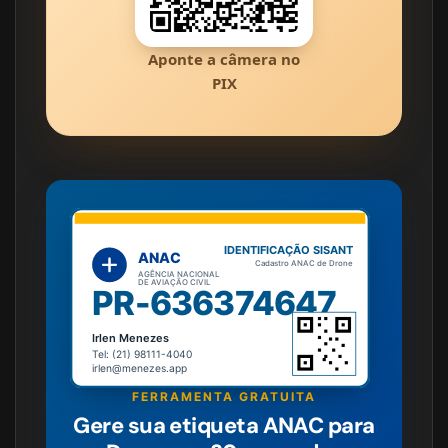
Aponte a câmera no
PIX
IDENTIFICAÇÃO SISANT
ANAC
Cadastro ANAC de Drone
AGÊNCIA NACIONAL
DE AVIAÇÃO CIVIL
PR-636374647
Irlen Menezes
Tel: (21) 98111-4040
irlen@menezes.app
FERRAMENTA GRATUITA
Gere sua etiqueta ANAC para