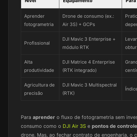
Nível
Equipamento
Para
Aprender
Drone de consumo (ex.:
Prati
fotogrametria
Air 3S) + GCPs
depen
DJI Mavic 3 Enterprise +
Levan
Profissional
módulo RTK
obtu
Alta
DJI Matrice 4 Enterprise
Grand
produtividade
(RTK integrado)
centí
Agricultura de
DJI Mavic 3 Multispectral
Índic
precisão
(RTK)
Para
aprender
o fluxo de fotogrametria sem inv
consumo como o
DJI Air 3S
e
pontos de controle
drone. Mas, ao fechar contrato de engenharia, o 