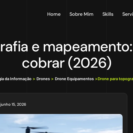
Home
Sobre Mim
Skills
Serv
grafia e mapeamento
cobrar (2026)
gia da Informação
>
Drones
>
Drone Equipamentos
>
Drone para topogr
junho 15, 2026