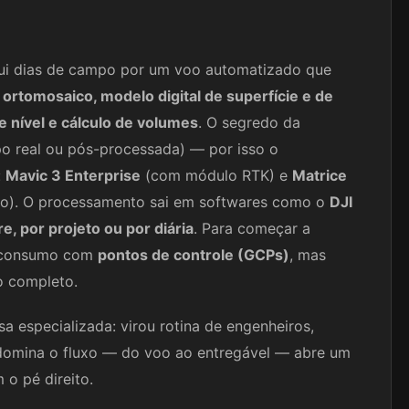
ui dias de campo por um voo automatizado que
o
ortomosaico, modelo digital de superfície e de
 nível e cálculo de volumes
. O segredo da
 real ou pós-processada) — por isso o
:
Mavic 3 Enterprise
(com módulo RTK) e
Matrice
co). O processamento sai em softwares como o
DJI
e, por projeto ou por diária
. Para começar a
e consumo com
pontos de controle (GCPs)
, mas
o completo.
 especializada: virou rotina de engenheiros,
domina o fluxo — do voo ao entregável — abre um
 o pé direito.