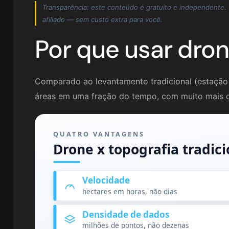
Transparência: este conteúdo é gratuito e independente
afiliado — sem custo extra para você.
Por que usar dron
Comparado ao levantamento tradicional (estação 
áreas em uma fração do tempo, com muito mais 
QUATRO VANTAGENS
Drone x topografia tradici
Velocidade
hectares em horas, não dias
Densidade de dados
milhões de pontos, não dezenas