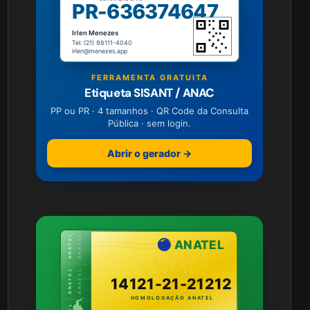
PR-636374647
Irlen Menezes
Tel: (21) 98111-4040
irlen@menezes.app
FERRAMENTA GRATUITA
Etiqueta SISANT / ANAC
PP ou PR · 4 tamanhos · QR Code da Consulta
Pública · sem login.
Abrir o gerador →
ANATEL · ANATEL · ANATEL
ANATEL · ANATEL · ANATEL
ANATEL
14121-21-21212
HOMOLOGAÇÃO ANATEL