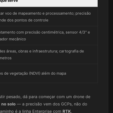
 que serve
car voo de mapeamento e processamento; precisão
de dos pontos de controle
tamento com precisão centimétrica, sensor 4/3″ e
rador mecânico
es áreas, obras e infraestrutura; cartografia de
metros
es de vegetação (NDVI) além do mapa
estir pesado, dá para começar com um drone de
 no solo
— a precisão vem dos GCPs, não do
caminho é a linha Enterprise com
RTK
.