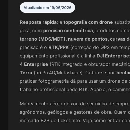
Atualizado em 19/06/2026
Resposta rápida:
a
topografia com drone
substit
gera, com
precisão centimétrica
, produtos com
terreno (MDS/MDT), nuvem de pontos, curvas de
precisão é o
RTK/PPK
(correção do GPS em tempo
equipamento profissional é a linha
DJI Enterprise
4 Enterprise
(RTK integrado e obturador mecâni
Terra
(ou Pix4D/Metashape). Cobra-se por
hectar
praticar fotogrametria dá para usar um drone d
trabalho profissional pede RTK. Abaixo, o caminh
Mapeamento aéreo deixou de ser nicho de empresa
agrônomos, geólogos e gestores de obra. Quem 
mercado B2B de ticket alto. Veja como entrar com