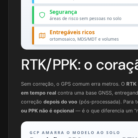
Segurança
áreas de risco sem pessoas no solo
Entregáveis ricos
ortomosaico, MDS/MDT e volumes
RTK/PPK: o coraç
Sem correção, o GPS comum erra metros. O
RTK
em tempo real
contra uma base GNSS, entregan
correção
depois do voo
(pós-processada). Para to
ou PPK não é opcional
— é o que diferencia um 
GCP AMARRA O MODELO AO SOLO