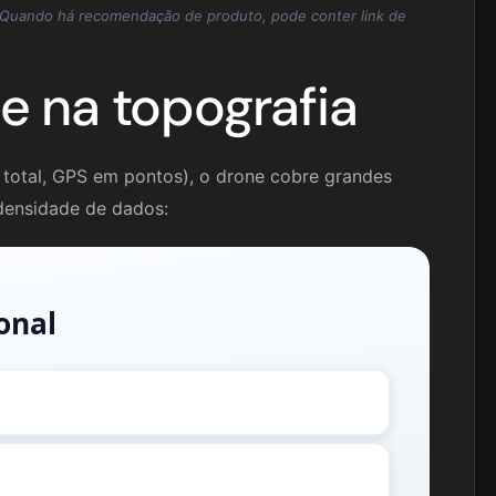
. Quando há recomendação de produto, pode conter link de
e na topografia
total, GPS em pontos), o drone cobre grandes
densidade de dados:
onal