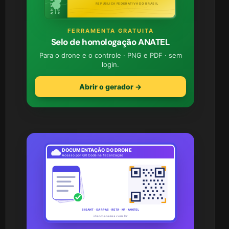
REPÚBLICA FEDERATIVA DO BRASIL
FERRAMENTA GRATUITA
Selo de homologação ANATEL
Para o drone e o controle · PNG e PDF · sem
login.
Abrir o gerador →
DOCUMENTAÇÃO DO DRONE
Acesso por QR Code na fiscalização
SISANT · SARPAS · RETA · NF · ANATEL
irlenmenezes.com.br