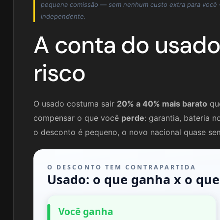
pequena comissão — sem nenhum custo extra para você —
independente.
A conta do usado
risco
O usado costuma sair
20% a 40% mais barato
que
compensar o que você
perde
: garantia, bateria
o desconto é pequeno, o novo nacional quase se
O DESCONTO TEM CONTRAPARTIDA
Usado: o que ganha x o que
Você ganha