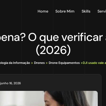
Home
Sobre Mim
Skills
Serv
pena? O que verifica
(2026)
ologia da Informação
>
Drones
>
Drone Equipamentos
>
DJI usado vale 
junho 16, 2026