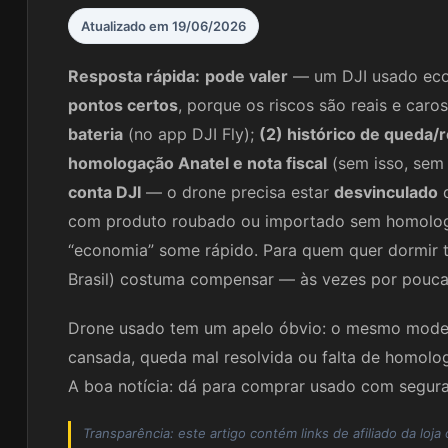
Atualizado em 19/06/2026
Resposta rápida:
pode valer
— um DJI usado eco
pontos certos
, porque os riscos são reais e caros
bateria
(no app DJI Fly);
(2) histórico de queda/
homologação Anatel e nota fiscal
(sem isso, sem 
conta DJI
— o drone precisa estar
desvinculado
d
com produto roubado ou importado sem homologa
“economia” some rápido. Para quem quer dormir t
Brasil) costuma compensar — às vezes por pouca d
Drone usado tem um apelo óbvio: o mesmo modelo
cansada, queda mal resolvida ou falta de homolo
A boa notícia: dá para comprar usado com segura
Transparência: este artigo contém links de afiliado da loj