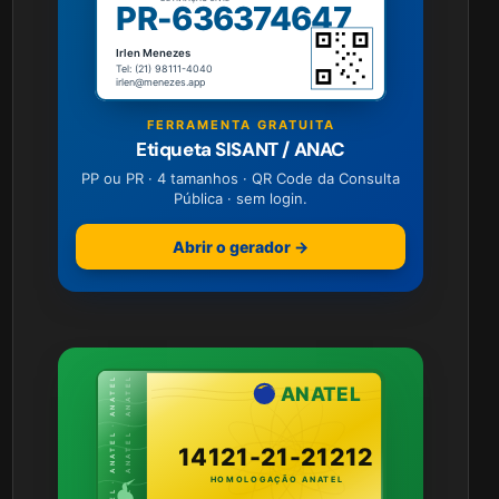
PR-636374647
Irlen Menezes
Tel: (21) 98111-4040
irlen@menezes.app
FERRAMENTA GRATUITA
Etiqueta SISANT / ANAC
PP ou PR · 4 tamanhos · QR Code da Consulta
Pública · sem login.
Abrir o gerador →
ANATEL · ANATEL · ANATEL
ANATEL · ANATEL · ANATEL
ANATEL
14121-21-21212
HOMOLOGAÇÃO ANATEL