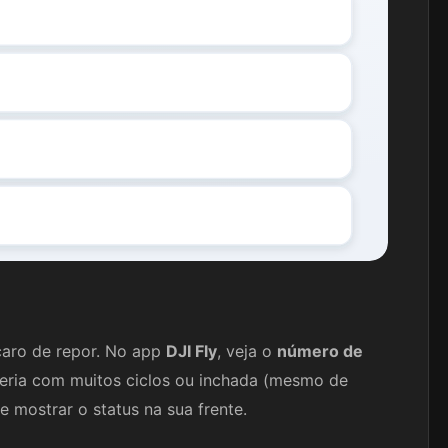
caro de repor. No app
DJI Fly
, veja o
número de
teria com muitos ciclos ou inchada (mesmo de
 e mostrar o status na sua frente.