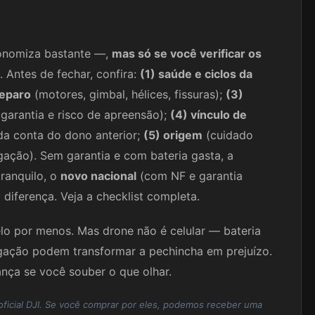
nomiza bastante —,
mas só se você verificar os
. Antes de fechar, confira:
(1) saúde e ciclos da
reparo
(motores, gimbal, hélices, fissuras);
(3)
garantia e risco de apreensão);
(4) vínculo de
a conta do dono anterior;
(5) origem
(cuidado
ção). Sem garantia e com bateria gasta, a
ranquilo, o
novo nacional
(com NF e garantia
iferença. Veja a checklist completa.
 por menos. Mas drone não é celular — bateria
gação podem transformar a pechincha em prejuízo.
nça se você souber o que olhar.
a oficial DJI. Se você comprar por eles, podemos receber uma