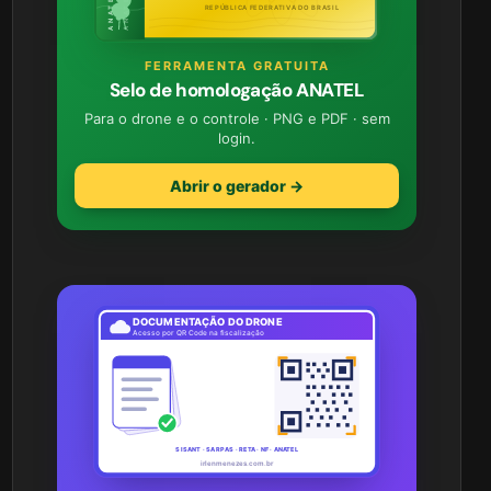
REPÚBLICA FEDERATIVA DO BRASIL
FERRAMENTA GRATUITA
Selo de homologação ANATEL
Para o drone e o controle · PNG e PDF · sem
login.
Abrir o gerador →
DOCUMENTAÇÃO DO DRONE
Acesso por QR Code na fiscalização
SISANT · SARPAS · RETA · NF · ANATEL
irlenmenezes.com.br