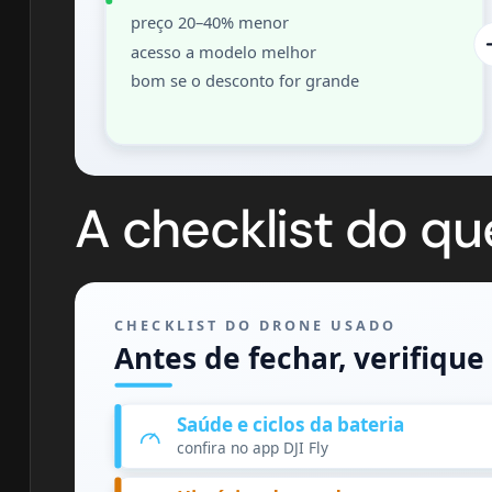
preço 20–40% menor
acesso a modelo melhor
bom se o desconto for grande
A checklist do que
CHECKLIST DO DRONE USADO
Antes de fechar, verifique
Saúde e ciclos da bateria
confira no app DJI Fly