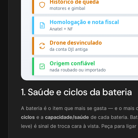
Histórico de queda
motores e gimbal
Homologação e nota fiscal
Anatel + NF
Drone desvinculado
da conta DJI antiga
Origem confiável
nada roubado ou importado
1. Saúde e ciclos da bateria
A bateria é o item que mais se gasta — e o mais 
ciclos
e a
capacidade/saúde
de cada bateria. Ba
leve) é sinal de troca cara à vista. Peça para ligar