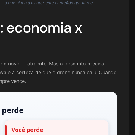
 o que ajuda a manter este conteúdo gratuito e
: economia x
 o novo — atraente. Mas o desconto precisa
 nova e a certeza de que o drone nunca caiu. Quando
mpre vence.
 perde
Você perde