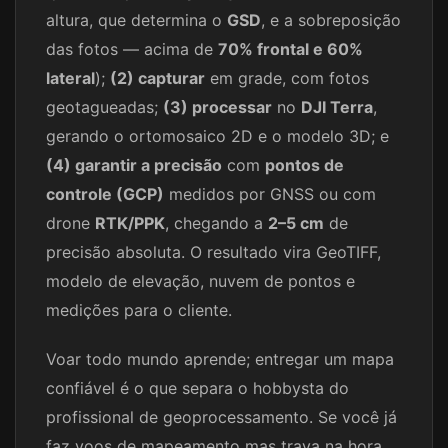
altura, que determina o
GSD
, e a sobreposição
das fotos — acima de
70% frontal e 60%
lateral
);
(2) capturar
em grade, com fotos
geotagueadas;
(3) processar
no
DJI Terra
,
gerando o ortomosaico 2D e o modelo 3D; e
(4) garantir a precisão
com
pontos de
controle (GCP)
medidos por GNSS ou com
drone
RTK/PPK
, chegando a
2–5 cm
de
precisão absoluta. O resultado vira GeoTIFF,
modelo de elevação, nuvem de pontos e
medições para o cliente.
Voar todo mundo aprende; entregar um mapa
confiável é o que separa o hobbysta do
profissional de geoprocessamento. Se você já
faz voos de mapeamento mas trava na hora