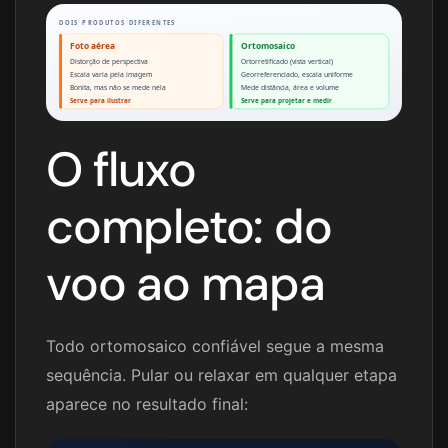
DOIS PRODUTOS DIFERENTES
Foto aérea
Ortomosaico
Distorção de perspectiva
Ortorretificado (vista vertical)
Escala varia pela imagem
Georreferenciado, escala uniforme
Bonita, mas não se mede nela
Mede distância, área e volume
Serve para ilustrar
Serve para projetar e medir
O fluxo
completo: do
voo ao mapa
Todo ortomosaico confiável segue a mesma
sequência. Pular ou relaxar em qualquer etapa
aparece no resultado final: