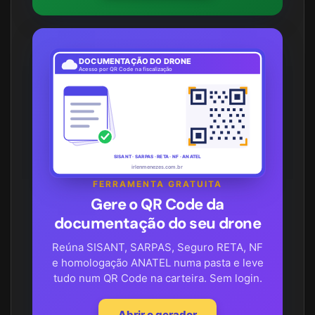
DOCUMENTAÇÃO DO DRONE
Acesso por QR Code na fiscalização
SISANT · SARPAS · RETA · NF · ANATEL
irlenmenezes.com.br
FERRAMENTA GRATUITA
Gere o QR Code da
documentação do seu drone
Reúna SISANT, SARPAS, Seguro RETA, NF
e homologação ANATEL numa pasta e leve
tudo num QR Code na carteira. Sem login.
Abrir o gerador