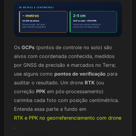
DE METROS A CENTÍMETROS
~ metros
2–5 cm
Só GPS do drone
GCP no solo + RTK/PPK
Dá uma noção; não serve
Pontos de controle medidos e
para medição topográfica.
drone com correção precisa.
Os
GCPs
(pontos de controle no solo) são
alvos com coordenada conhecida, medidos
por GNSS de precisão e marcados no Terra;
use alguns como
pontos de verificação
para
auditar o resultado. Um drone
RTK
(ou
correção
PPK
em pós-processamento)
carimba cada foto com posição centimétrica.
Entenda essa parte a fundo em
RTK e PPK no georreferenciamento com drone
.