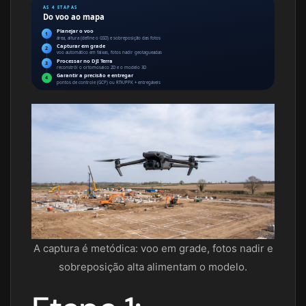
AS 4 ETAPAS
Do voo ao mapa
Planejar o voo
1
área, altura (define o GSD) e sobreposição das fotos
Capturar em grade
2
voo automático em faixas, fotos nadir geotagueadas
Processar no DJI Terra
3
reconstrói o ortomosaico 2D e o modelo 3D
Garantir a precisão e entregar
4
pontos de controle (GCP) ou RTK/PPK + entregáveis
A captura é metódica: voo em grade, fotos nadir e
sobreposição alta alimentam o modelo.