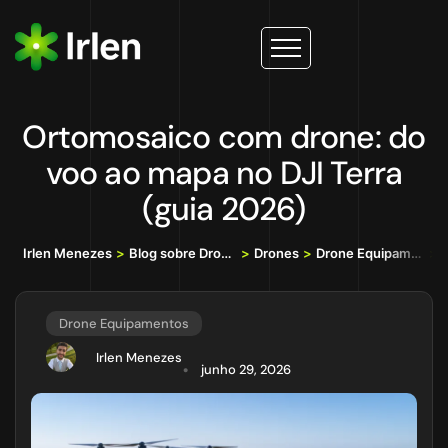
Ortomosaico com drone: do
voo ao mapa no DJI Terra
(guia 2026)
Irlen Menezes
>
Blog sobre Drones, IA e Tecnologia da Informação
>
Drones
>
Drone Equipamentos
>
O
Drone Equipamentos
Irlen Menezes
junho 29, 2026