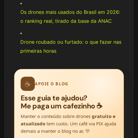
Os drones mais usados do Brasil em 2026:
o ranking real, tirado da base da ANAC
Drone roubado ou furtado: o que fazer nas
primeiras horas
☕
APOIE O BLOG
Esse guia te ajudou?
Me paga um cafezinho ☕
Manter o conteúdo sobre drones
gratuito e
atualizado
tem custo. Um café via PIX ajuda
demais a manter o blog no ar. 💛