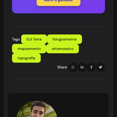
Tags
DJI Terra
fotogrametria
mapeamento
ortomosaico
topografia
Share