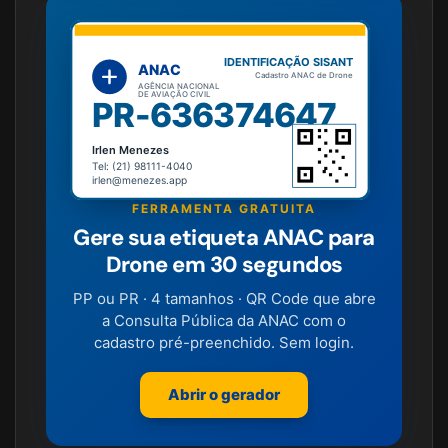
IDENTIFICAÇÃO SISANT
ANAC
Cadastro ANAC de Drone
AGÊNCIA NACIONAL
DE AVIAÇÃO CIVIL
PR-636374647
Irlen Menezes
Tel: (21) 98111-4040
irlen@menezes.app
FERRAMENTA GRATUITA
Gere sua etiqueta ANAC para
Drone em 30 segundos
PP ou PR · 4 tamanhos · QR Code que abre
a Consulta Pública da ANAC com o
cadastro pré-preenchido. Sem login.
Abrir o gerador