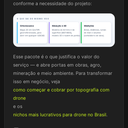
conforme a necessidade do projeto:
O QUE SAI DO MESMO VOO
Ortomosaico
Elevação e 3D
Medições
Mapa 2D em GeoTIFF,
Modelos do terreno e da
Áreas, distâncias, curvas
georreferenciado, para
superfície (MDT/MDS),
de nível e volumes
abrir em qualquer GIS/CAD.
modelo 3D e nuvem de pontos.
(corte/aterro de obra).
Esse pacote é o que justifica o valor do
serviço — e abre portas em obras, agro,
mineração e meio ambiente. Para transformar
isso em negócio, veja
como começar e cobrar por topografia com
drone
e os
nichos mais lucrativos para drone no Brasil
.