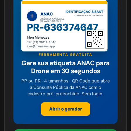
IDENTIFICAÇÃO SISANT
ANAC
Cadastro ANAC de Drone
AGÊNCIA NACIONAL
DE AVIAÇÃO CIVIL
PR-636374647
Irlen Menezes
Tel: (21) 98111-4040
irlen@menezes.app
FERRAMENTA GRATUITA
Gere sua etiqueta ANAC para
Drone em 30 segundos
PP ou PR · 4 tamanhos · QR Code que abre
a Consulta Pública da ANAC com o
cadastro pré-preenchido. Sem login.
Abrir o gerador