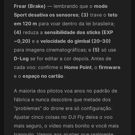
Frear (Brake)
— lembrando que o
modo
Sport desativa os sensores
;
(3)
trave o
teto
em 120 m
para voar dentro da lei brasileira;
(4)
reduza a
sensibilidade dos sticks (EXP
~0,20)
e a
velocidade do gimbal (20–30)
para imagens cinematográficas; e
(5)
só use
D-Log
se for editar a cor depois. Antes de
cada voo: confirme o
Home Point
, o
firmware
e o
espaço no cartão
.
A maioria dos pilotos voa anos no padrão de
fábrica e nunca descobre que metade dos
“problemas” do drone era só configuração.
Ajustar cinco coisas no DJI Fly deixa o voo
mais seguro, o vídeo mais bonito e você mais
tranquilo. Vamos aos ajustes que realmente