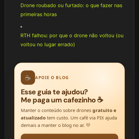
Drone roubado ou furtado: o que fazer nas
primeiras horas
RTH falhou: por que o drone não voltou (ou
voltou no lugar errado)
☕
APOIE O BLOG
Esse guia te ajudou?
Me paga um cafezinho ☕
Manter o conteúdo sobre drones
gratuito e
atualizado
tem custo. Um café via PIX ajuda
demais a manter o blog no ar. 💛