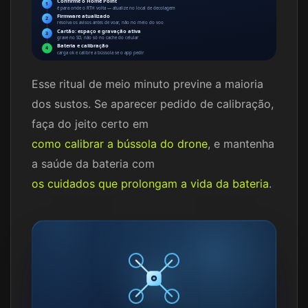
Confirme o Home Point
1
é para onde o RTH volta — atualize no local de decolagem
Firmware atualizado
2
resolva os avisos antes de voar, não no meio do voo
Cartão: espaço e gravação ativa
3
grave no SD, não só no cache do celular
Bateria e calibração
4
carga ok e calibre a bússola se o app pedir
Esse ritual de meio minuto previne a maioria
dos sustos. Se aparecer pedido de calibração,
faça do jeito certo em
como calibrar a bússola do drone
, e mantenha
a saúde da bateria com
os cuidados que prolongam a vida da bateria
.