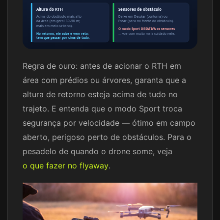
Altura do RTH
Sensores de obstáculo
Acima do obstáculo mais alto
Deixe em Desviar (contorna) ou
da área (em geral 30–50 m;
Frear (para na frente do obstáculo).
mais em meio urbano).
O modo Sport DESATIVA os sensores
No retorno, ele sobe e vem reto:
— voe com muito mais cuidado nele.
tem que passar por cima de tudo.
Regra de ouro: antes de acionar o RTH em
área com prédios ou árvores, garanta que a
altura de retorno esteja acima de tudo no
trajeto. E entenda que o modo Sport troca
segurança por velocidade — ótimo em campo
aberto, perigoso perto de obstáculos. Para o
pesadelo de quando o drone some, veja
o que fazer no flyaway
.