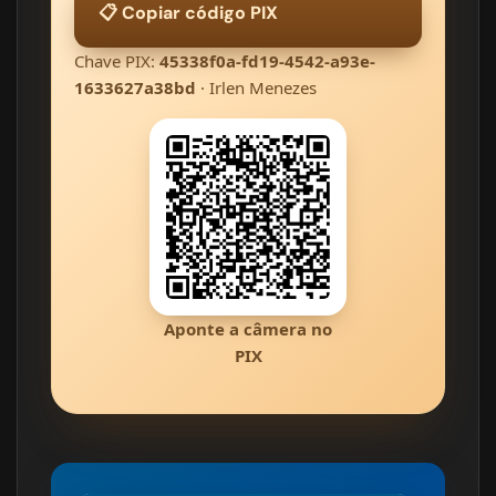
📋 Copiar código PIX
Chave PIX:
45338f0a-fd19-4542-a93e-
1633627a38bd
· Irlen Menezes
Aponte a câmera no
PIX