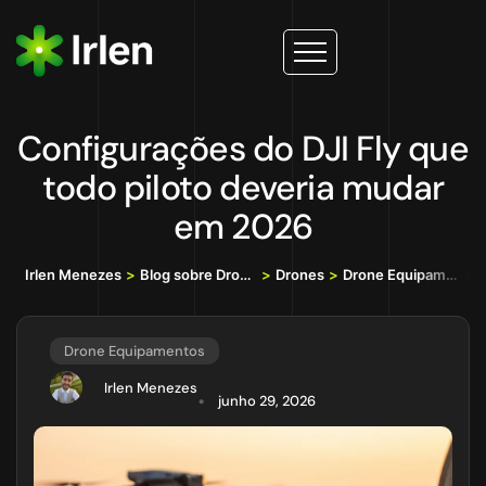
Configurações do DJI Fly que
todo piloto deveria mudar
em 2026
Irlen Menezes
>
Blog sobre Drones, IA e Tecnologia da Informação
>
Drones
>
Drone Equipamentos
>
C
Drone Equipamentos
Irlen Menezes
junho 29, 2026