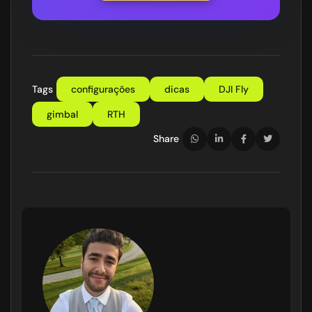
Tags
configurações
dicas
DJI Fly
gimbal
RTH
Share