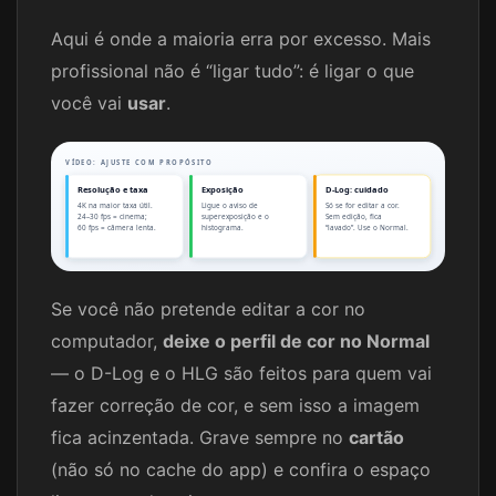
Aqui é onde a maioria erra por excesso. Mais
profissional não é “ligar tudo”: é ligar o que
você vai
usar
.
VÍDEO: AJUSTE COM PROPÓSITO
Resolução e taxa
Exposição
D-Log: cuidado
4K na maior taxa útil.
Ligue o aviso de
Só se for editar a cor.
24–30 fps = cinema;
superexposição e o
Sem edição, fica
60 fps = câmera lenta.
histograma.
“lavado”. Use o Normal.
Se você não pretende editar a cor no
computador,
deixe o perfil de cor no Normal
— o D-Log e o HLG são feitos para quem vai
fazer correção de cor, e sem isso a imagem
fica acinzentada. Grave sempre no
cartão
(não só no cache do app) e confira o espaço