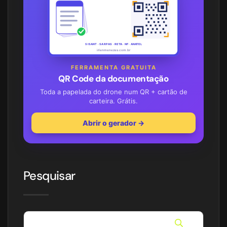
SISANT · SARPAS · RETA · NF · ANATEL
irlenmenezes.com.br
FERRAMENTA GRATUITA
QR Code da documentação
Toda a papelada do drone num QR + cartão de
carteira. Grátis.
Abrir o gerador →
Pesquisar