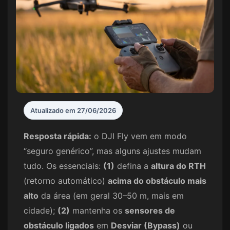
Atualizado em 27/06/2026
Resposta rápida:
o DJI Fly vem em modo
“seguro genérico”, mas alguns ajustes mudam
tudo. Os essenciais:
(1)
defina a
altura do RTH
(retorno automático)
acima do obstáculo mais
alto
da área (em geral 30–50 m, mais em
cidade);
(2)
mantenha os
sensores de
obstáculo ligados
em
Desviar (Bypass)
ou