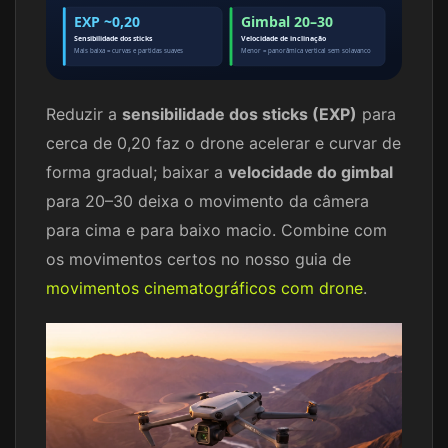
EXP ~0,20
Gimbal 20–30
Sensibilidade dos sticks
Velocidade de inclinação
Mais baixa = curvas e partidas suaves
Menor = panorâmica vertical sem solavanco
Reduzir a
sensibilidade dos sticks (EXP)
para
cerca de 0,20 faz o drone acelerar e curvar de
forma gradual; baixar a
velocidade do gimbal
para 20–30 deixa o movimento da câmera
para cima e para baixo macio. Combine com
os movimentos certos no nosso guia de
movimentos cinematográficos com drone
.