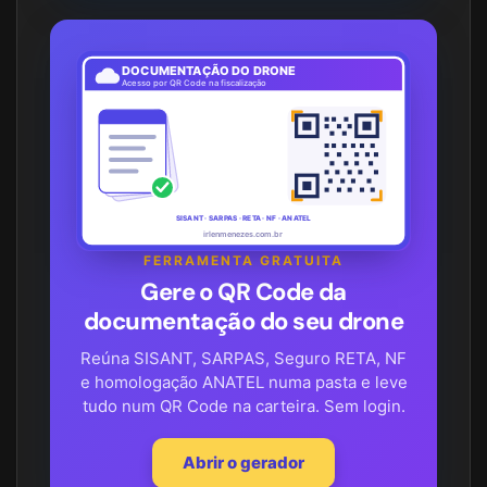
DOCUMENTAÇÃO DO DRONE
Acesso por QR Code na fiscalização
SISANT · SARPAS · RETA · NF · ANATEL
irlenmenezes.com.br
FERRAMENTA GRATUITA
Gere o QR Code da
documentação do seu drone
Reúna SISANT, SARPAS, Seguro RETA, NF
e homologação ANATEL numa pasta e leve
tudo num QR Code na carteira. Sem login.
Abrir o gerador