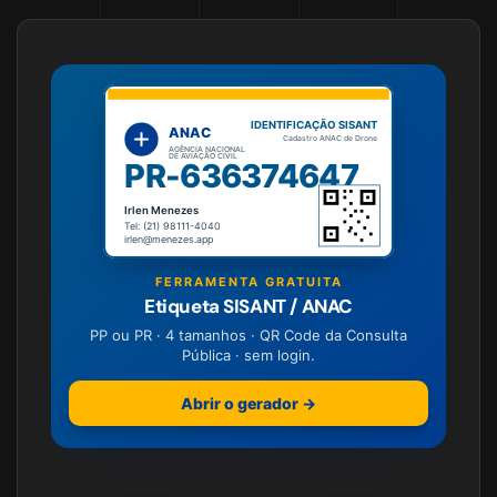
IDENTIFICAÇÃO SISANT
ANAC
Cadastro ANAC de Drone
AGÊNCIA NACIONAL
DE AVIAÇÃO CIVIL
PR-636374647
Irlen Menezes
Tel: (21) 98111-4040
irlen@menezes.app
FERRAMENTA GRATUITA
Etiqueta SISANT / ANAC
PP ou PR · 4 tamanhos · QR Code da Consulta
Pública · sem login.
Abrir o gerador →