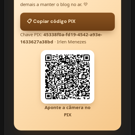
demais a manter o blog no ar. 💛
📋 Copiar código PIX
Chave PIX:
45338f0a-fd19-4542-a93e-
1633627a38bd
· Irlen Menezes
Aponte a câmera no
PIX