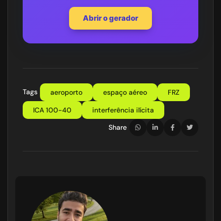
Abrir o gerador
Tags
aeroporto
espaço aéreo
FRZ
ICA 100-40
interferência ilícita
Share