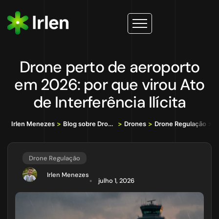
Drone perto de aeroporto
em 2026: por que virou Ato
de Interferência Ilícita
Irlen Menezes
>
Blog sobre Drones, IA e Tecnologia da Informação
>
Drones
>
Drone Regulação
>
Dr
Drone Regulação
Irlen Menezes
julho 1, 2026