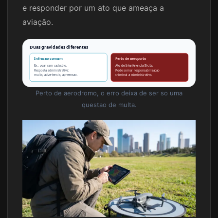
e responder por um ato que ameaça a
aviação.
Duas gravidades diferentes
Infracao comum
Perto de aeroporto
Ex.: voar sem cadastro.
Ato de Interferencia Ilicita.
Resposta administrativa:
Pode somar responsabilizacao
multa, advertencia, apreensao.
criminal a administrativa.
Perto de aerodromo, o erro deixa de ser so uma
questao de multa.