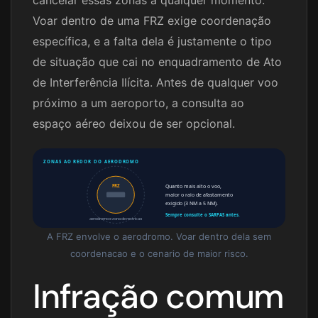
Voar dentro de uma FRZ exige coordenação
específica, e a falta dela é justamente o tipo
de situação que cai no enquadramento de Ato
de Interferência Ilícita. Antes de qualquer voo
próximo a um aeroporto, a consulta ao
espaço aéreo deixou de ser opcional.
ZONAS AO REDOR DO AERODROMO
Quanto mais alto o voo,
FRZ
maior o raio de afastamento
exigido (3 NM a 5 NM).
Sempre consulte o SARPAS antes.
aerodromo e zona de restricao
A FRZ envolve o aerodromo. Voar dentro dela sem
coordenacao e o cenario de maior risco.
Infração comum