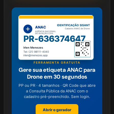
IDENTIFICAÇÃO SISANT
ANAC
Cadastro ANAC de Drone
AGÊNCIA NACIONAL
DE AVIAÇÃO CIVIL
PR-636374647
Irlen Menezes
Tel: (21) 98111-4040
irlen@menezes.app
FERRAMENTA GRATUITA
Gere sua etiqueta ANAC para
Drone em 30 segundos
PP ou PR · 4 tamanhos · QR Code que abre
a Consulta Pública da ANAC com o
cadastro pré-preenchido. Sem login.
Abrir o gerador