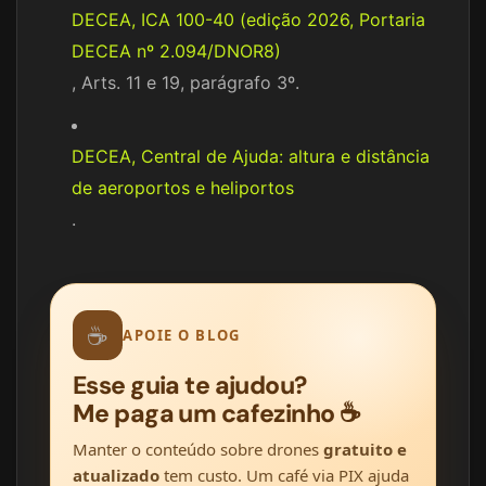
DECEA, ICA 100-40 (edição 2026, Portaria
DECEA nº 2.094/DNOR8)
, Arts. 11 e 19, parágrafo 3º.
DECEA, Central de Ajuda: altura e distância
de aeroportos e heliportos
.
☕
APOIE O BLOG
Esse guia te ajudou?
Me paga um cafezinho ☕
Manter o conteúdo sobre drones
gratuito e
atualizado
tem custo. Um café via PIX ajuda