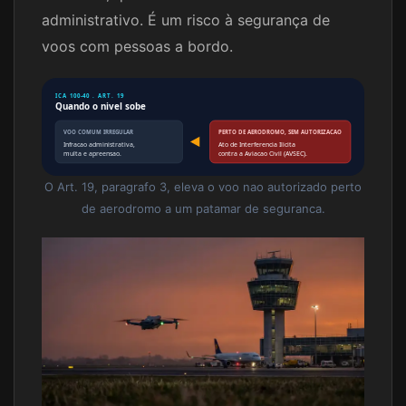
administrativo. É um risco à segurança de
voos com pessoas a bordo.
ICA 100-40 . ART. 19
Quando o nivel sobe
VOO COMUM IRREGULAR
PERTO DE AERODROMO, SEM AUTORIZACAO
Infracao administrativa,
Ato de Interferencia Ilicita
multa e apreensao.
contra a Aviacao Civil (AVSEC).
O Art. 19, paragrafo 3, eleva o voo nao autorizado perto
de aerodromo a um patamar de seguranca.