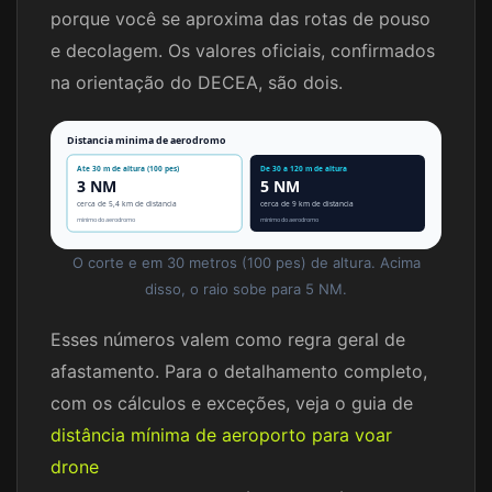
porque você se aproxima das rotas de pouso
e decolagem. Os valores oficiais, confirmados
na orientação do DECEA, são dois.
Distancia minima de aerodromo
Ate 30 m de altura (100 pes)
De 30 a 120 m de altura
3 NM
5 NM
cerca de 5,4 km de distancia
cerca de 9 km de distancia
minimo do aerodromo
minimo do aerodromo
O corte e em 30 metros (100 pes) de altura. Acima
disso, o raio sobe para 5 NM.
Esses números valem como regra geral de
afastamento. Para o detalhamento completo,
com os cálculos e exceções, veja o guia de
distância mínima de aeroporto para voar
drone