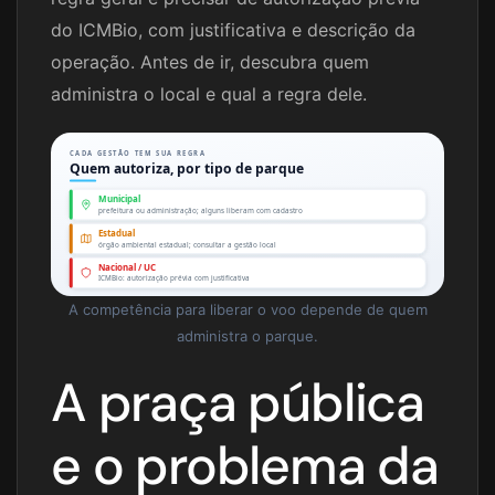
do ICMBio, com justificativa e descrição da
operação. Antes de ir, descubra quem
administra o local e qual a regra dele.
CADA GESTÃO TEM SUA REGRA
Quem autoriza, por tipo de parque
Municipal
prefeitura ou administração; alguns liberam com cadastro
Estadual
órgão ambiental estadual; consultar a gestão local
Nacional / UC
ICMBio: autorização prévia com justificativa
A competência para liberar o voo depende de quem
administra o parque.
A praça pública
e o problema da