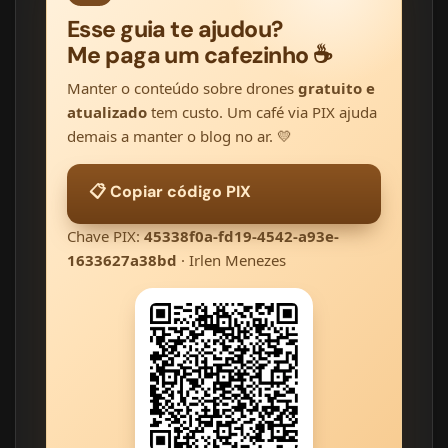
Esse guia te ajudou?
Me paga um cafezinho ☕
Manter o conteúdo sobre drones
gratuito e
atualizado
tem custo. Um café via PIX ajuda
demais a manter o blog no ar. 💛
📋 Copiar código PIX
Chave PIX:
45338f0a-fd19-4542-a93e-
1633627a38bd
· Irlen Menezes