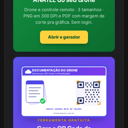
Drone e controle remoto · 3 tamanhos ·
PNG em 300 DPI e PDF com margem de
corte pra gráfica. Sem login.
Abrir o gerador
DOCUMENTAÇÃO DO DRONE
Acesso por QR Code na fiscalização
SISANT · SARPAS · RETA · NF · ANATEL
irlenmenezes.com.br
FERRAMENTA GRATUITA