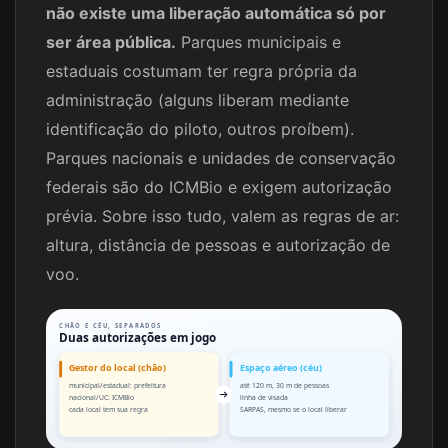
não existe uma liberação automática só por
ser área pública.
Parques municipais e
estaduais costumam ter regra própria da
administração (alguns liberam mediante
identificação do piloto, outros proíbem).
Parques nacionais e unidades de conservação
federais são do ICMBio e exigem autorização
prévia. Sobre isso tudo, valem as regras de ar:
altura, distância de pessoas e autorização de
voo.
CHÃO E CÉU, SEPARADOS
Duas autorizações em jogo
Gestor do local (chão)
Espaço aéreo (céu)
municipal/estadual: prefeitura
até 120 m, 30 m de pessoas
nacional/UC: ICMBio
linha de visada
cada local tem sua regra
SARPAS, mesmo se o local liberar