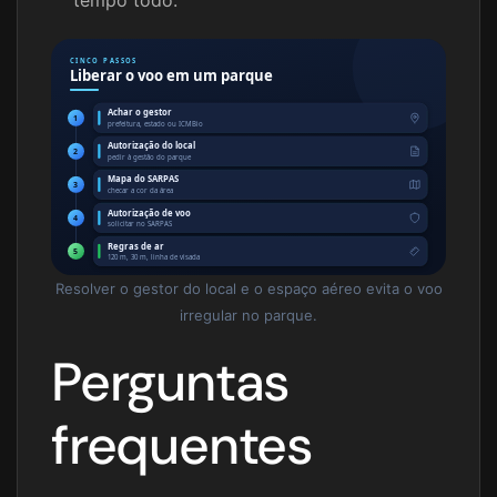
tempo todo.
CINCO PASSOS
Liberar o voo em um parque
Achar o gestor
1
prefeitura, estado ou ICMBio
Autorização do local
2
pedir à gestão do parque
Mapa do SARPAS
3
checar a cor da área
Autorização de voo
4
solicitar no SARPAS
Regras de ar
5
120 m, 30 m, linha de visada
Resolver o gestor do local e o espaço aéreo evita o voo
irregular no parque.
Perguntas
frequentes