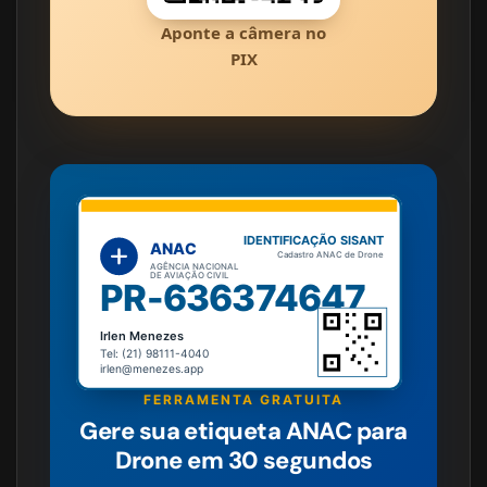
Aponte a câmera no
PIX
IDENTIFICAÇÃO SISANT
ANAC
Cadastro ANAC de Drone
AGÊNCIA NACIONAL
DE AVIAÇÃO CIVIL
PR-636374647
Irlen Menezes
Tel: (21) 98111-4040
irlen@menezes.app
FERRAMENTA GRATUITA
Gere sua etiqueta ANAC para
Drone em 30 segundos