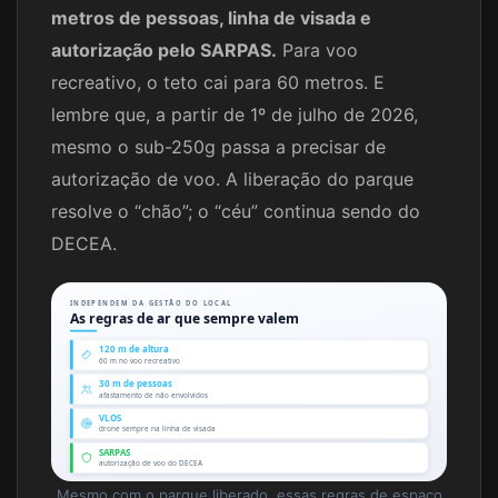
metros de pessoas, linha de visada e
autorização pelo SARPAS.
Para voo
recreativo, o teto cai para 60 metros. E
lembre que, a partir de 1º de julho de 2026,
mesmo o sub-250g passa a precisar de
autorização de voo. A liberação do parque
resolve o “chão”; o “céu” continua sendo do
DECEA.
INDEPENDEM DA GESTÃO DO LOCAL
As regras de ar que sempre valem
120 m de altura
60 m no voo recreativo
30 m de pessoas
afastamento de não envolvidos
VLOS
drone sempre na linha de visada
SARPAS
autorização de voo do DECEA
Mesmo com o parque liberado, essas regras de espaço