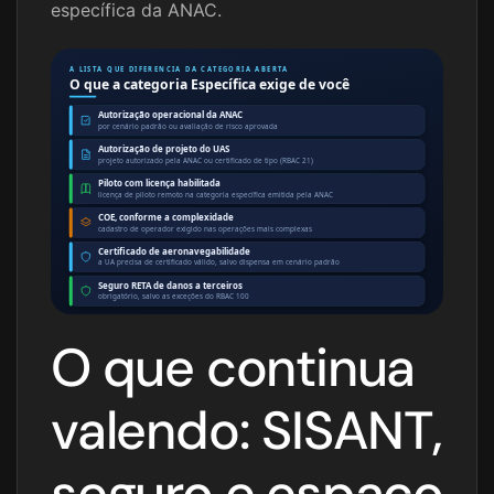
específica da ANAC.
A LISTA QUE DIFERENCIA DA CATEGORIA ABERTA
O que a categoria Específica exige de você
Autorização operacional da ANAC
por cenário padrão ou avaliação de risco aprovada
Autorização de projeto do UAS
projeto autorizado pela ANAC ou certificado de tipo (RBAC 21)
Piloto com licença habilitada
licença de piloto remoto na categoria específica emitida pela ANAC
COE, conforme a complexidade
cadastro de operador exigido nas operações mais complexas
Certificado de aeronavegabilidade
a UA precisa de certificado válido, salvo dispensa em cenário padrão
Seguro RETA de danos a terceiros
obrigatório, salvo as exceções do RBAC 100
O que continua
valendo:
SISANT
,
seguro e espaço