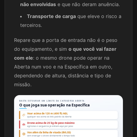
não envolvidas
e que não deram anuência.
Transporte de carga
que eleve o risco a
terceiros.
Repare que a porta de entrada não é o peso
do equipamento, e sim
o que você vai fazer
com ele
: o mesmo drone pode operar na
Aberta num voo e na Específica em outro,
dependendo de altura, distância e tipo de
missão.
BASTA ESTOURAR UM LIMITE DA CATEGORIA ABERTA
O que joga sua operação na Específica
Voar acima de 120 m (400 ft) AGL
qualquer voo acima do teto padrão da Aberta
Drone acima de 25 kg de peso máximo
agrícolas e cargueiros já entram aqui por peso
Voo além da linha de visada (BVLOS)
sem enxergar o drone diretamente o tempo todo