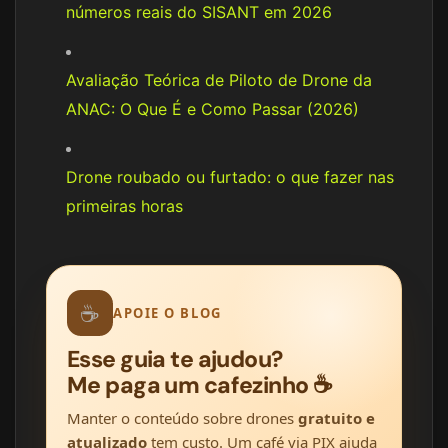
números reais do SISANT em 2026
Avaliação Teórica de Piloto de Drone da
ANAC: O Que É e Como Passar (2026)
Drone roubado ou furtado: o que fazer nas
primeiras horas
☕
APOIE O BLOG
Esse guia te ajudou?
Me paga um cafezinho ☕
Manter o conteúdo sobre drones
gratuito e
atualizado
tem custo. Um café via PIX ajuda