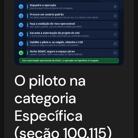
Enquadre a operação
1
descubra qual limite da Aberta você ultrapassa
Procure um cenário padrão
2
se a ANAC já publicou um que descreve seu voo, é o caminho mais rápido
Faça a avaliação de risco operacional
3
sem cenário padrão, use um método aceitável pela ANAC
Garanta a autorização de projeto do UAS
4
o drone precisa ter o projeto autorizado (ou certificado de tipo)
Habilite o piloto e, se exigido, obtenha o COE
5
licença na categoria específica e cadastro de operador
Feche SISANT, seguro e espaço aéreo
6
cadastro na ANAC, RETA e autorização do DECEA (SARPAS)
Sem autorização operacional da ANAC, a operação na Específica é irregular.
O piloto na
categoria
Específica
(seção 100.115)