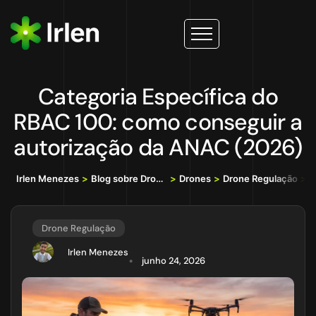
Categoria Específica do
RBAC 100: como conseguir a
autorização da ANAC (2026)
Irlen Menezes
>
Blog sobre Drones, IA e Tecnologia da Informação
>
Drones
>
Drone Regulação
>
C
Drone Regulação
Irlen Menezes
junho 24, 2026