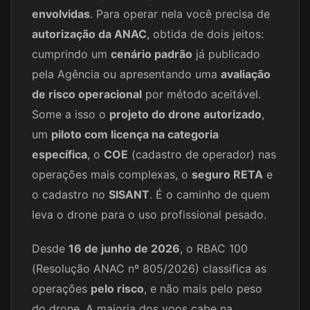
envolvidas
. Para operar nela você precisa de
autorização da ANAC
, obtida de dois jeitos:
cumprindo um
cenário padrão
já publicado
pela Agência ou apresentando uma
avaliação
de risco operacional
por método aceitável.
Some a isso o
projeto do drone autorizado
,
um
piloto com licença na categoria
específica
, o
COE
(cadastro de operador) nas
operações mais complexas, o
seguro RETA
e
o cadastro no
SISANT
. É o caminho de quem
leva o drone para o uso profissional pesado.
Desde
16 de junho de 2026
, o RBAC 100
(Resolução ANAC nº 805/2026) classifica as
operações
pelo risco
, e não mais pelo peso
do drone. A maioria dos voos cabe na