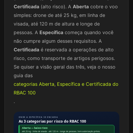
Certificada
(alto risco). A
Aberta
cobre o voo
simples: drone de até 25 kg, em linha de
visada, até 120 m de altura e longe de
pessoas. A
Específica
começa quando você
não cumpre algum desses requisitos. A
Certificada
é reservada a operações de alto
risco, como transporte de artigos perigosos.
Se quiser a visão geral das três, veja o nosso
guia das
categorias Aberta, Específica e Certificada do
RBAC 100
.
ONDE A ESPECÍFICA SE ENCAIXA
As 3 categorias por risco do RBAC 100
Aberta — baixo risco
até 25 kg · linha de visada · até 120 m · longe de pessoas. Sem autorização prévia.