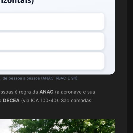
izontais)
l, de pessoa a pessoa (ANAC, RBAC-E 94).
essoas é regra da
ANAC
(a aeronave e sua
do
DECEA
(via ICA 100-40). São camadas