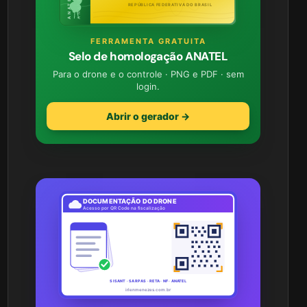
REPÚBLICA FEDERATIVA DO BRASIL
FERRAMENTA GRATUITA
Selo de homologação ANATEL
Para o drone e o controle · PNG e PDF · sem
login.
Abrir o gerador →
DOCUMENTAÇÃO DO DRONE
Acesso por QR Code na fiscalização
SISANT · SARPAS · RETA · NF · ANATEL
irlenmenezes.com.br