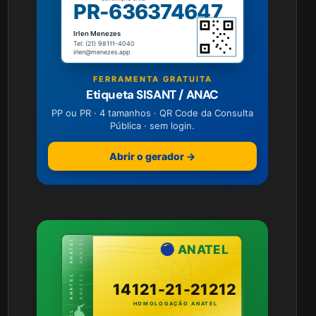
PR-636374647
Irlen Menezes
Tel: (21) 98111-4040
irlen@menezes.app
FERRAMENTA GRATUITA
Etiqueta SISANT / ANAC
PP ou PR · 4 tamanhos · QR Code da Consulta
Pública · sem login.
Abrir o gerador →
ANATEL · ANATEL · ANATEL
ANATEL · ANATEL · ANATEL
ANATEL
14121-21-21212
HOMOLOGAÇÃO ANATEL