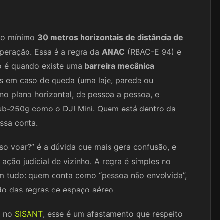
 no mínimo
30 metros horizontais de distância de
eração. Essa é a regra da
ANAC
(RBAC-E 94) e
ão é quando existe uma
barreira mecânica
as em caso de queda (uma laje, parede ou
no plano horizontal, de pessoa a pessoa, e
sub-250g como o DJI Mini. Quem está dentro da
ssa conta.
sso voar?” é a dúvida que mais gera confusão, e
ção judicial de vizinho. A regra é simples no
 tudo: quem conta como “pessoa não envolvida”,
do das regras de espaço aéreo.
o no
SISANT
, esse é um afastamento que respeito