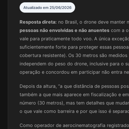
Atualizado em 25/06/2026
Resposta direta:
no Brasil, o drone deve manter
pessoas não envolvidas e não anuentes
com a op
vale para praticamente todo voo. A única exceç
suficientemente forte para proteger essas pesso
cobertura resistente). Os 30 metros são medidos 
independem do peso do drone, inclusive para o 
operação e concordou em participar não entra ne
Depois da altura, “a que distância de pessoas po
também a que mais aparece em fiscalização e em a
número (30 metros), mas tem detalhes que mudam
o que vale como barreira e por que isso é separa
Como operador de aerocinematografia registrad