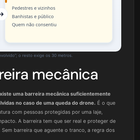
Pedestres e vizinhos
Banhistas e público
Quem não consentiu
volvido”; o resto exige os 30 metros.
reira mecânica
iste uma barreira mecânica suficientemente
olvidas no caso de uma queda do drone.
É o que
rutura com pessoas protegidas por uma laje,
pacto. A barreira tem que ser real e proteger de
. Sem barreira que aguente o tranco, a regra dos