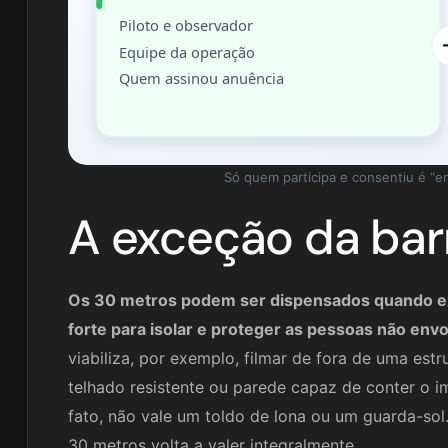
Piloto e observador
Equipe da operação
Quem assinou anuência
Só quem participa e consentiu é “en
A exceção da bar
Os 30 metros podem ser dispensados quando ex
forte para isolar e proteger as pessoas não env
viabiliza, por exemplo, filmar de fora de uma est
telhado resistente ou parede capaz de conter o im
fato, não vale um toldo de lona ou um guarda-sol
30 metros volta a valer integralmente.