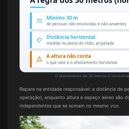
A regra dos 30 metros (hor
Mínimo 30 m
de pessoas não envolvidas e não anuentes
Distância horizontal
medida no plano do chão, projetada
A altura não conta
o que vale é o afastamento horizontal
O afastamento de 30 metros é horizonta
Repare na entidade responsável: a distância de p
operação), enquanto altura e espaço aéreo são 
independentes que se somam no mesmo voo.