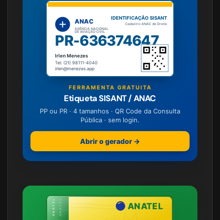
IDENTIFICAÇÃO SISANT
ANAC
Cadastro ANAC de Drone
AGÊNCIA NACIONAL
DE AVIAÇÃO CIVIL
PR-636374647
Irlen Menezes
Tel: (21) 98111-4040
irlen@menezes.app
FERRAMENTA GRATUITA
Etiqueta SISANT / ANAC
PP ou PR · 4 tamanhos · QR Code da Consulta
Pública · sem login.
Abrir o gerador →
ANATEL