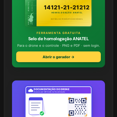
ANATEL · ANATEL · ANATEL
ANATEL · ANATEL · ANATEL
14121-21-21212
HOMOLOGAÇÃO ANATEL
REPÚBLICA FEDERATIVA DO BRASIL
FERRAMENTA GRATUITA
Selo de homologação ANATEL
Para o drone e o controle · PNG e PDF · sem login.
Abrir o gerador →
DOCUMENTAÇÃO DO DRONE
Acesso por QR Code na fiscalização