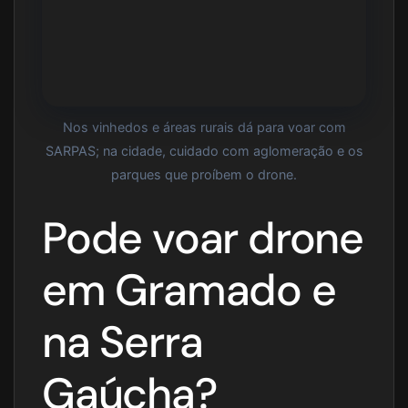
Nos vinhedos e áreas rurais dá para voar com
SARPAS; na cidade, cuidado com aglomeração e os
parques que proíbem o drone.
Pode voar drone
em Gramado e
na Serra
Gaúcha?