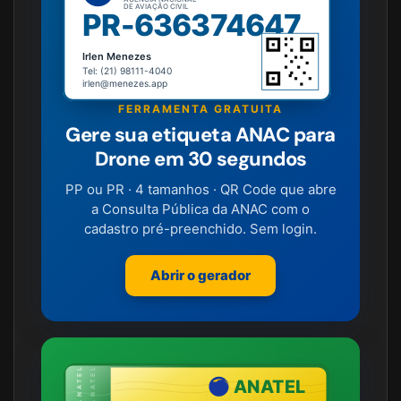
DE AVIAÇÃO CIVIL
PR-636374647
Irlen Menezes
Tel: (21) 98111-4040
irlen@menezes.app
FERRAMENTA GRATUITA
Gere sua etiqueta ANAC para
Drone em 30 segundos
PP ou PR · 4 tamanhos · QR Code que abre
a Consulta Pública da ANAC com o
cadastro pré-preenchido. Sem login.
Abrir o gerador
ANATEL