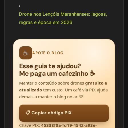
Drone nos Lençóis Maranhenses: lagoas,
regras e época em 2026
☕
APOIE O BLOG
Esse guia te ajudou?
Me paga um cafezinho ☕
Manter o conteúdo sobre drones
gratuito e
atualizado
tem custo. Um café via PIX ajuda
demais a manter o blog no ar. 💛
📋 Copiar código PIX
Chave PIX:
45338f0a-fd19-4542-a93e-