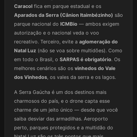
Caracol
fica em parque estadual e os
Aparados da Serra (Cânion Itaimbézinho)
são
parque nacional do
ICMBio
— ambos exigem
autorização e o nacional veda o voo
recreativo. Terceiro, evite a
aglomeração do
Natal Luz
(não se voa sobre multidões). Como
em todo o Brasil, o
SARPAS é obrigatório
. Os
melhores cenários são os
vinhedos do Vale
dos Vinhedos
, os vales da serra e os lagos.
A Serra Gaúcha é um dos destinos mais
charmosos do país, e o drone capta esse
charme de um jeito único — desde que você
saiba desviar das armadilhas. Aeroporto
perto, parques protegidos e a multidão do
Natal Luz são os três pontos que mais