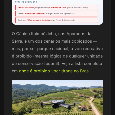
FORA DE COGITAÇÃO
Cascata do Caracol
(parque estadual) e
Aparados da Serra
(parque nacional/ICMBio)
Sobre a
multidão do Natal Luz
e qualquer evento com aglomeração
Dentro da
FRZ do aeroporto de Caxias
sem o Termo de Coordenação
O Cânion Itaimbézinho, nos Aparados da
Serra, é um dos cenários mais cobiçados —
mas, por ser parque nacional, o voo recreativo
é proibido (mesma lógica de qualquer unidade
de conservação federal). Veja a lista completa
em
onde é proibido voar drone no Brasil
.