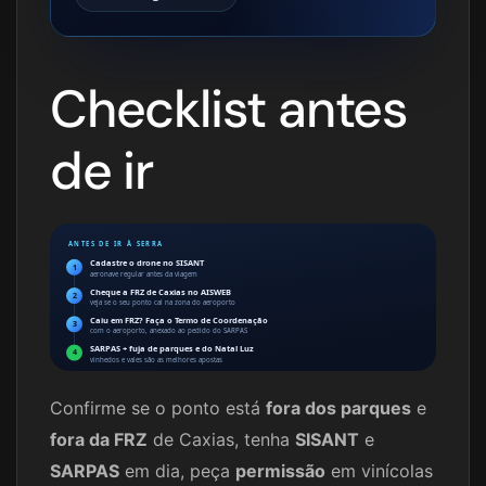
Checklist antes
de ir
ANTES DE IR À SERRA
Cadastre o drone no SISANT
1
aeronave regular antes da viagem
Cheque a FRZ de Caxias no AISWEB
2
veja se o seu ponto cai na zona do aeroporto
Caiu em FRZ? Faça o Termo de Coordenação
3
com o aeroporto, anexado ao pedido do SARPAS
SARPAS + fuja de parques e do Natal Luz
4
vinhedos e vales são as melhores apostas
Confirme se o ponto está
fora dos parques
e
fora da FRZ
de Caxias, tenha
SISANT
e
SARPAS
em dia, peça
permissão
em vinícolas