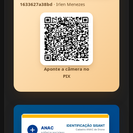
1633627a38bd
· Irlen Menezes
Aponte a câmera no
PIX
IDENTIFICAÇÃO SISANT
ANAC
Cadastro ANAC de Drone
AGÊNCIA NACIONAL