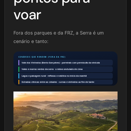
voar
Fora dos parques e da FRZ, a Serra é um
cenário e tanto:
CENÁRIOS QUE RENDEM (FORA DA FRZ)
Vale dos Vinhedos (Bento Gonçalves) · parreirais com permissão da vinícola
Vales e morros verdes da serra · o relevo ondulado de cima
Lagos e paisagem rural · reflexos e neblina no início da manhã
Estradas cênicas entre as cidades · curvas e vinhedos ao fim de tarde