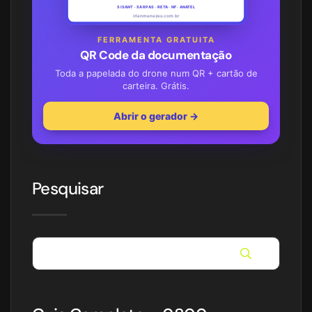
SISANT · SARPAS · RETA · NF · ANATEL
irlenmenezes.com.br
FERRAMENTA GRATUITA
QR Code da documentação
Toda a papelada do drone num QR + cartão de
carteira. Grátis.
Abrir o gerador →
Pesquisar