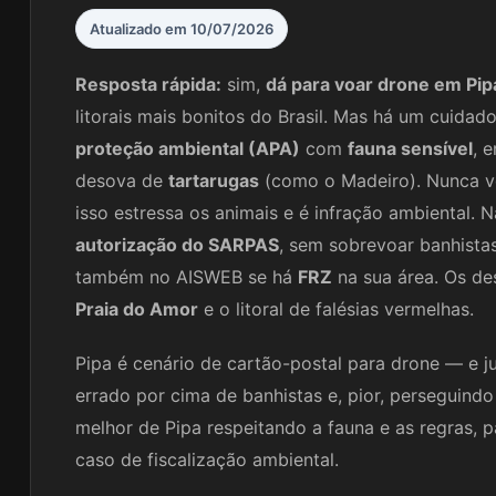
Atualizado em 10/07/2026
Resposta rápida:
sim,
dá para voar drone em Pip
litorais mais bonitos do Brasil. Mas há um cuidad
proteção ambiental (APA)
com
fauna sensível
, 
desova de
tartarugas
(como o Madeiro). Nunca 
isso estressa os animais e é infração ambiental. 
autorização do SARPAS
, sem sobrevoar banhista
também no AISWEB se há
FRZ
na sua área. Os d
Praia do Amor
e o litoral de falésias vermelhas.
Pipa é cenário de cartão-postal para drone — e j
errado por cima de banhistas e, pior, perseguind
melhor de Pipa respeitando a fauna e as regras, 
caso de fiscalização ambiental.