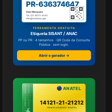
PR-636374647
Irlen Menezes
Tel: (21) 98111-4040
irlen@menezes.app
FERRAMENTA GRATUITA
Etiqueta SISANT / ANAC
PP ou PR · 4 tamanhos · QR Code da Consulta
Pública · sem login.
Abrir o gerador →
ANATEL · ANATEL · ANATEL
ANATEL · ANATEL · ANATEL
ANATEL
14121-21-21212
HOMOLOGAÇÃO ANATEL