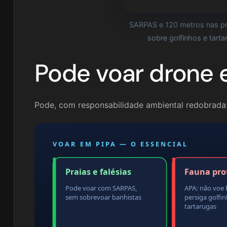
SARPAS e 120 metros nas pr
sobre golfinhos e tart
Pode voar drone 
Pode, com responsabilidade ambiental redobrada
VOAR EM PIPA — O ESSENCIAL
Praias e falésias
Fauna pro
Pode voar com SARPAS,
APA: não voe
sem sobrevoar banhistas
persiga golfi
tartarugas