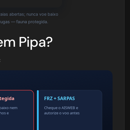
aias abertas; nunca voe baixo
arugas — fauna protegida.
em Pipa?
:
tegida
FRZ + SARPAS
 baixo nem
Cheque o AISWEB e
nhos e
autorize o voo antes