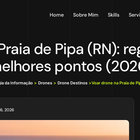
Home
Sobre Mim
Skills
Serv
raia de Pipa (RN): re
elhores pontos (202
gia da Informação
>
Drones
>
Drone Destinos
>
Voar drone na Praia de P
 6, 2026