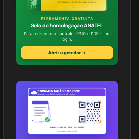
REPÚBLICA FEDERATIVA DO BRASIL
FERRAMENTA GRATUITA
Selo de homologação ANATEL
Para o drone e o controle · PNG e PDF · sem
login.
Abrir o gerador →
DOCUMENTAÇÃO DO DRONE
Acesso por QR Code na fiscalização
SISANT · SARPAS · RETA · NF · ANATEL
irlenmenezes.com.br