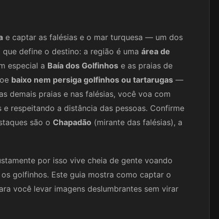
a
e captar as falésias e o mar turquesa — um dos
o que define o destino: a região é uma
área de
em especial a
Baía dos Golfinhos
e as praias de
voe
baixo nem persiga golfinhos ou tartarugas
—
Nas demais praias e nas falésias, você voa com
s e respeitando a distância das pessoas. Confirme
estaques são o
Chapadão
(mirante das falésias), a
ustamente por isso vive cheia de gente voando
o os golfinhos. Este guia mostra como captar o
para você levar imagens deslumbrantes sem virar