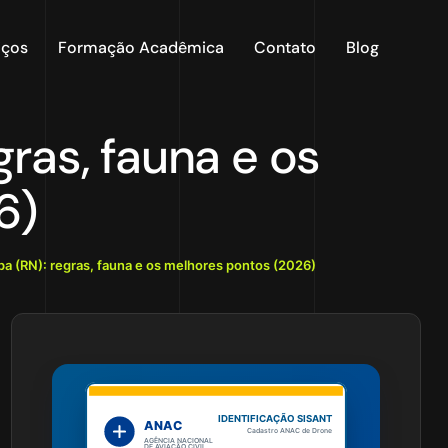
iços
Formação Acadêmica
Contato
Blog
gras, fauna e os
6)
ipa (RN): regras, fauna e os melhores pontos (2026)
IDENTIFICAÇÃO SISANT
ANAC
Cadastro ANAC de Drone
AGÊNCIA NACIONAL
DE AVIAÇÃO CIVIL