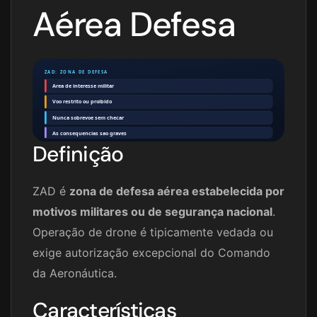
Aérea Defesa
ZAD: ZONA DE DEFESA
Area de interesse militar
Voo restrito ou proibido
Nunca sobrevoe sem checar
As consequencias sao graves
Definição
ZAD é
zona de defesa aérea estabelecida por
motivos militares ou de segurança nacional
.
Operação de drone é tipicamente vedada ou
exige autorização excepcional do Comando
da Aeronáutica.
Características