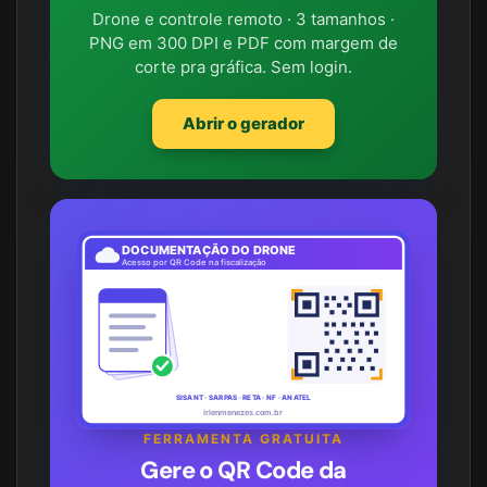
Drone e controle remoto · 3 tamanhos ·
PNG em 300 DPI e PDF com margem de
corte pra gráfica. Sem login.
Abrir o gerador
DOCUMENTAÇÃO DO DRONE
Acesso por QR Code na fiscalização
SISANT · SARPAS · RETA · NF · ANATEL
irlenmenezes.com.br
FERRAMENTA GRATUITA
Gere o QR Code da