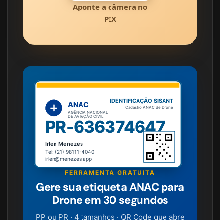
Aponte a câmera no
PIX
IDENTIFICAÇÃO SISANT
ANAC
Cadastro ANAC de Drone
AGÊNCIA NACIONAL
DE AVIAÇÃO CIVIL
PR-636374647
Irlen Menezes
Tel: (21) 98111-4040
irlen@menezes.app
FERRAMENTA GRATUITA
Gere sua etiqueta ANAC para
Drone em 30 segundos
PP ou PR · 4 tamanhos · QR Code que abre