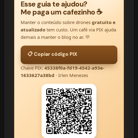
Esse guia te ajudou?
Me paga um cafezinho ☕
Manter o conteúdo sobre drones
gratuito e
atualizado
tem custo. Um café via PIX ajuda
demais a manter o blog no ar. 💛
📋 Copiar código PIX
Chave PIX:
45338f0a-fd19-4542-a93e-
1633627a38bd
· Irlen Menezes