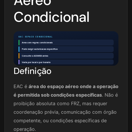
Aéreo
Condicional
EAC: ESPACO CONDICIONAL
Area com regras condicionais
Pode exigir autorizacao especifica
Consulte o AISWEB antes
Varia por local e por horario
Definição
EAC é
área do espaço aéreo onde a operação
é permitida sob condições específicas
. Não é
proibição absoluta como FRZ, mas requer
coordenação prévia, comunicação com órgão
competente, ou condições específicas de
operação.