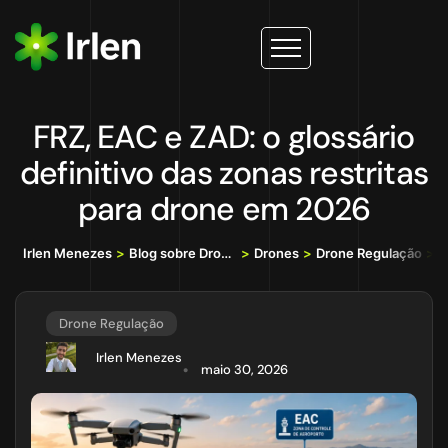
FRZ, EAC e ZAD: o glossário
definitivo das zonas restritas
para drone em 2026
Irlen Menezes
>
Blog sobre Drones, IA e Tecnologia da Informação
>
Drones
>
Drone Regulação
>
FR
Drone Regulação
Irlen Menezes
maio 30, 2026