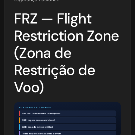
FRZ — Flight
Restriction Zone
(Zona de
Restrição de
Voo)
AS 3 ZONAS EM 1 OLHADA
FRZ: restricao ao redor do aeroporto
EAC: espaco aereo condicional
ZAD: zona de defesa (militar)
Todas exigem atencao antes de voar