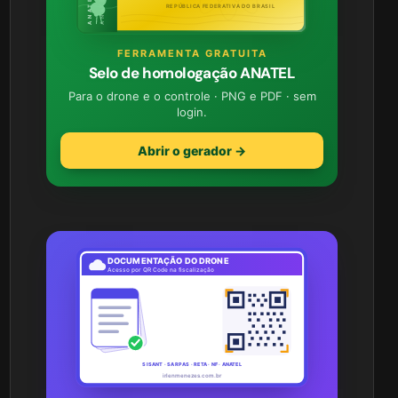
REPÚBLICA FEDERATIVA DO BRASIL
FERRAMENTA GRATUITA
Selo de homologação ANATEL
Para o drone e o controle · PNG e PDF · sem
login.
Abrir o gerador →
DOCUMENTAÇÃO DO DRONE
Acesso por QR Code na fiscalização
SISANT · SARPAS · RETA · NF · ANATEL
irlenmenezes.com.br