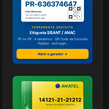
PR-636374647
Irlen Menezes
Tel: (21) 98111-4040
irlen@menezes.app
FERRAMENTA GRATUITA
Etiqueta SISANT / ANAC
PP ou PR · 4 tamanhos · QR Code da Consulta
Pública · sem login.
Abrir o gerador →
ANATEL · ANATEL · ANATEL
ANATEL · ANATEL · ANATEL
ANATEL
14121-21-21212
HOMOLOGAÇÃO ANATEL