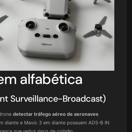
em alfabética
t Surveillance-Broadcast)
 drone
detectar tráfego aéreo de aeronaves
3 em diante e Mavic 3 em diante possuem ADS-B IN
rança que reduz risco de colisão.