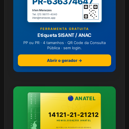
PR-636374647
Irlen Menezes
Tel: (21) 98111-4040
irlen@menezes.app
FERRAMENTA GRATUITA
Etiqueta SISANT / ANAC
PP ou PR · 4 tamanhos · QR Code da Consulta
Pública · sem login.
Abrir o gerador →
ANATEL · ANATEL · ANATEL
ANATEL · ANATEL · ANATEL
ANATEL
14121-21-21212
HOMOLOGAÇÃO ANATEL
REPÚBLICA FEDERATIVA DO BRASIL