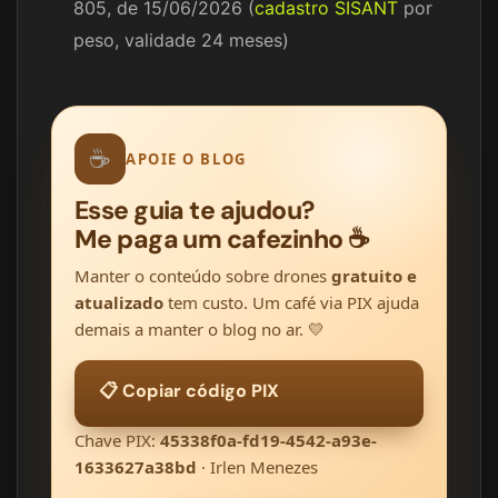
805, de 15/06/2026 (
cadastro SISANT
por
peso, validade 24 meses)
☕
APOIE O BLOG
Esse guia te ajudou?
Me paga um cafezinho ☕
Manter o conteúdo sobre drones
gratuito e
atualizado
tem custo. Um café via PIX ajuda
demais a manter o blog no ar. 💛
📋 Copiar código PIX
Chave PIX:
45338f0a-fd19-4542-a93e-
1633627a38bd
· Irlen Menezes