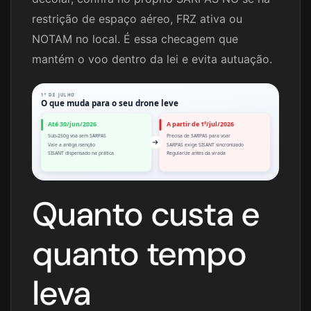
restrição de espaço aéreo, FRZ ativa ou
NOTAM no local. É essa checagem que
mantém o voo dentro da lei e evita autuação.
1º DE JULHO
O que muda para o seu drone leve
Até 30/jun/2026
A partir de 1º/jul/2026
Sub-250g voa sem SARPAS
Precisa de SARPAS para voar
Vale a antiga isenção
SARPAS exige SISANT sincronizado
SISANT dispensado na prática
Regularize antes da virada
Quanto custa e
quanto tempo
leva