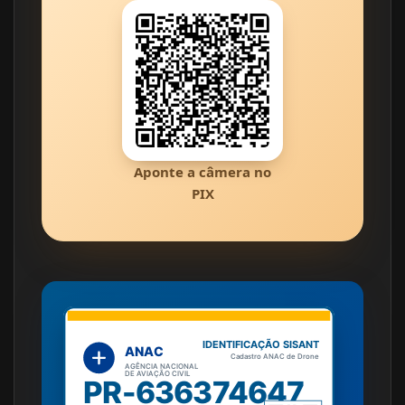
Aponte a câmera no
PIX
IDENTIFICAÇÃO SISANT
ANAC
Cadastro ANAC de Drone
AGÊNCIA NACIONAL
DE AVIAÇÃO CIVIL
PR-636374647