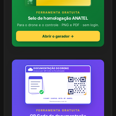
FERRAMENTA GRATUITA
Selo de homologação ANATEL
Para o drone e o controle · PNG e PDF · sem login.
Abrir o gerador →
DOCUMENTAÇÃO DO DRONE
Acesso por QR Code na fiscalização
SISANT · SARPAS · RETA · NF · ANATEL
irlenmenezes.com.br
FERRAMENTA GRATUITA