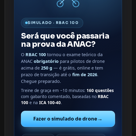
SIMULADO · RBAC 100
Será que você passaria
na prova da ANAC?
O
RBAC 100
tornou o exame teórico da
ANAC
obrigatório
para pilotos de drone
acima de
250 g
— é grátis, online e tem
prazo de transição até o
fim de 2026
.
Chegue preparado.
Treine de graça em ~10 minutos:
160 questões
com gabarito comentado, baseadas no
RBAC
100
e na
ICA 100-40
.
→
Fazer o simulado de drone