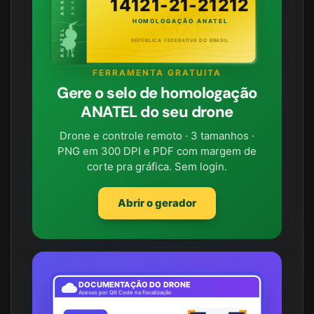
ANATEL · ANATEL · ANATEL
ANATEL · ANATEL · ANATEL
14121-21-21212
HOMOLOGAÇÃO ANATEL
REPÚBLICA FEDERATIVA DO BRASIL
FERRAMENTA GRATUITA
Gere o selo de homologação
ANATEL do seu drone
Drone e controle remoto · 3 tamanhos ·
PNG em 300 DPI e PDF com margem de
corte pra gráfica. Sem login.
Abrir o gerador
DOCUMENTAÇÃO DO DRONE
Acesso por QR Code na fiscalização