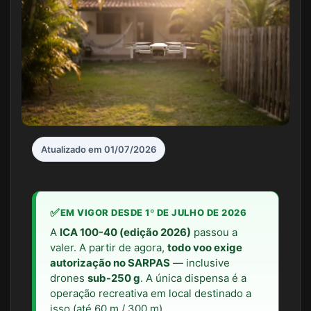
Atualizado em 01/07/2026
✅
EM VIGOR DESDE 1º DE JULHO DE 2026
A
ICA 100-40 (edição 2026)
passou a
valer. A partir de agora,
todo voo exige
autorização no SARPAS
— inclusive
drones
sub-250 g
. A única dispensa é a
operação recreativa em local destinado a
isso (até 60 m / 300 m).