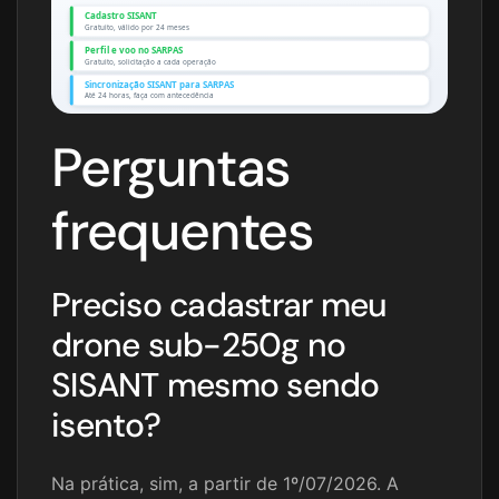
Cadastro SISANT
Gratuito, válido por 24 meses
Perfil e voo no SARPAS
Gratuito, solicitação a cada operação
Sincronização SISANT para SARPAS
Até 24 horas, faça com antecedência
Perguntas
frequentes
Preciso cadastrar meu
drone sub-250g no
SISANT mesmo sendo
isento?
Na prática, sim, a partir de 1º/07/2026. A