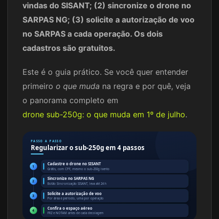
vindas do SISANT; (2) sincronize o drone no
SARPAS NG; (3) solicite a autorização de voo
no SARPAS a cada operação. Os dois
cadastros são gratuitos.
Este é o guia prático. Se você quer entender
primeiro
o que muda
na regra e por quê, veja
o panorama completo em
drone sub-250g: o que muda em 1º de julho
.
PASSO A PASSO
Regularizar o sub-250g em 4 passos
Cadastre o drone no SISANT
1
Grátis, com CPF, mesmo o sub-250g isento
Sincronize no SARPAS NG
2
Botão Sincronização SISANT, leva até 24 h
Solicite a autorização de voo
3
Por área e período, uma por operação
Confira o espaço aéreo
4
FRZ e NOTAM antes de cada decolagem