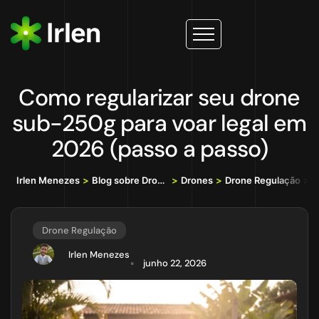
Como regularizar seu drone
sub-250g para voar legal em
2026 (passo a passo)
Irlen Menezes
>
Blog sobre Drones, IA e Tecnologia da Informação
>
Drones
>
Drone Regulação
>
C
Drone Regulação
Irlen Menezes
junho 22, 2026