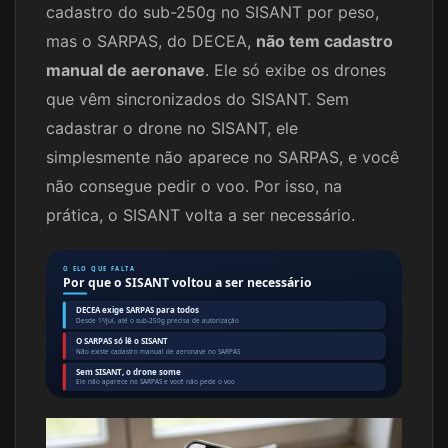
cadastro do sub-250g no SISANT por peso,
mas o SARPAS, do DECEA,
não tem cadastro
manual de aeronave
. Ele só exibe os drones
que vêm sincronizados do SISANT. Sem
cadastrar o drone no SISANT, ele
simplesmente não aparece no SARPAS, e você
não consegue pedir o voo. Por isso, na
prática, o SISANT volta a ser necessário.
O ELO QUE FALTA
Por que o SISANT voltou a ser necessário
DECEA exige SARPAS para todos
Desde 1º/jul, até o sub-250g precisa de autorização
O SARPAS só lê o SISANT
Não existe cadastro manual de aeronave no SARPAS
Sem SISANT, o drone some
Ele não aparece no SARPAS e você não pede o voo