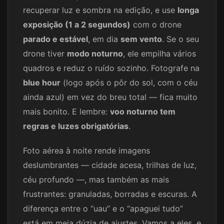
recuperar luz e sombra na edição, e use
longa
exposição (1 a 2 segundos)
com o drone
parado e estável
, em dia
sem vento
. Se o seu
drone tiver
modo noturno
, ele empilha vários
quadros e reduz o ruído sozinho. Fotografe na
blue hour
(logo após o pôr do sol, com o céu
ainda azul) em vez do breu total — fica muito
mais bonito. E lembre:
voo noturno tem
regras e luzes obrigatórias
.
Foto aérea à noite rende imagens
deslumbrantes — cidade acesa, trilhas de luz,
céu profundo —, mas também as mais
frustrantes: granuladas, borradas e escuras. A
diferença entre o “uau” e o “apaguei tudo”
está em meia dúzia de ajustes. Vamos a eles, e