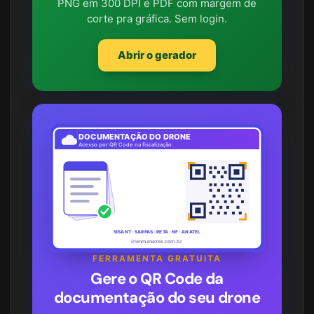
PNG em 300 DPI e PDF com margem de
corte pra gráfica. Sem login.
Abrir o gerador
DOCUMENTAÇÃO DO DRONE
Acesso por QR Code na fiscalização
SISANT · SARPAS · RETA · NF · ANATEL
irlenmenezes.com.br
FERRAMENTA GRATUITA
Gere o QR Code da
documentação do seu drone