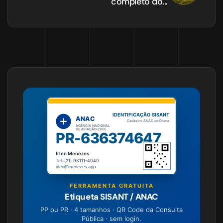
completo do...
IDENTIFICAÇÃO SISANT
ANAC
Cadastro ANAC de Drone
AGÊNCIA NACIONAL
DE AVIAÇÃO CIVIL
PR-636374647
Irlen Menezes
Tel: (21) 98111-4040
irlen@menezes.app
FERRAMENTA GRATUITA
Etiqueta SISANT / ANAC
PP ou PR · 4 tamanhos · QR Code da Consulta
Pública · sem login.