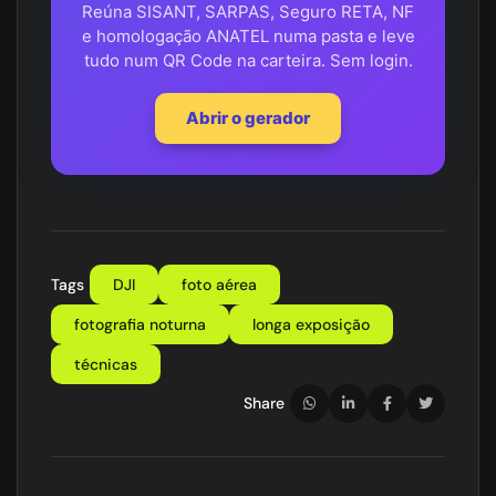
Reúna SISANT, SARPAS, Seguro RETA, NF
e homologação ANATEL numa pasta e leve
tudo num QR Code na carteira. Sem login.
Abrir o gerador
Tags
DJI
foto aérea
fotografia noturna
longa exposição
técnicas
Share