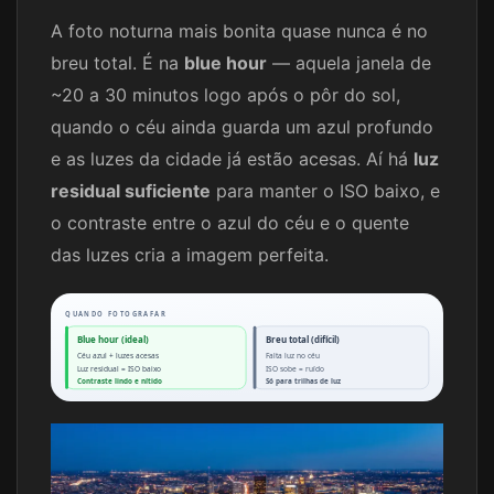
A foto noturna mais bonita quase nunca é no
breu total. É na
blue hour
— aquela janela de
~20 a 30 minutos logo após o pôr do sol,
quando o céu ainda guarda um azul profundo
e as luzes da cidade já estão acesas. Aí há
luz
residual suficiente
para manter o ISO baixo, e
o contraste entre o azul do céu e o quente
das luzes cria a imagem perfeita.
QUANDO FOTOGRAFAR
Blue hour (ideal)
Breu total (difícil)
Céu azul + luzes acesas
Falta luz no céu
Luz residual = ISO baixo
ISO sobe = ruído
Contraste lindo e nítido
Só para trilhas de luz