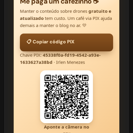
Me paga um cafezinho ☕
Manter o conteúdo sobre drones
gratuito e
atualizado
tem custo. Um café via PIX ajuda
demais a manter o blog no ar. 💛
📋 Copiar código PIX
Chave PIX:
45338f0a-fd19-4542-a93e-
1633627a38bd
· Irlen Menezes
Aponte a câmera no