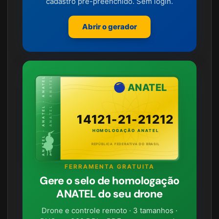
cadastro pré-preenchido. Sem login.
Abrir o gerador
ANATEL · ANATEL · ANATEL
ANATEL · ANATEL · ANATEL
ANATEL
14121-21-21212
HOMOLOGAÇÃO ANATEL
REPÚBLICA FEDERATIVA DO BRASIL
FERRAMENTA GRATUITA
Gere o selo de homologação
ANATEL do seu drone
Drone e controle remoto · 3 tamanhos ·