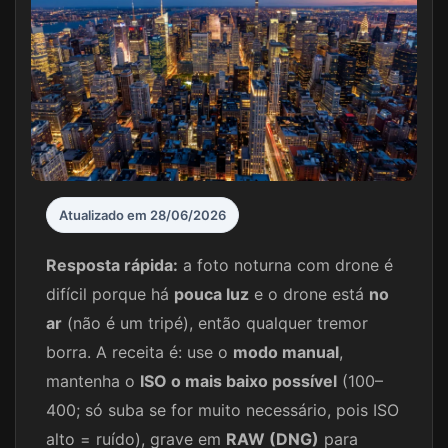
Atualizado em 28/06/2026
Resposta rápida:
a foto noturna com drone é
difícil porque há
pouca luz
e o drone está
no
ar
(não é um tripé), então qualquer tremor
borra. A receita é: use o
modo manual
,
mantenha o
ISO o mais baixo possível
(100–
400; só suba se for muito necessário, pois ISO
alto = ruído), grave em
RAW (DNG)
para