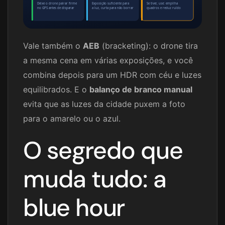
Deixe o drone pairar firme
Exposição suficiente para
Se tiver, use: empilha
no GPS antes de disparar
a luz, curta para não borrar
quadros e reduz ruído
Vale também o
AEB
(bracketing): o drone tira
a mesma cena em várias exposições, e você
combina depois para um HDR com céu e luzes
equilibrados. E o
balanço de branco manual
evita que as luzes da cidade puxem a foto
para o amarelo ou o azul.
O segredo que
muda tudo: a
blue hour