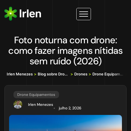
Foto noturna com drone:
como fazer imagens nítidas
sem ruído (2026)
Irlen Menezes
>
Blog sobre Drones, IA e Tecnologia da Informação
>
Drones
>
Drone Equipamentos
>
F
Drone Equipamentos
Irlen Menezes
julho 2, 2026