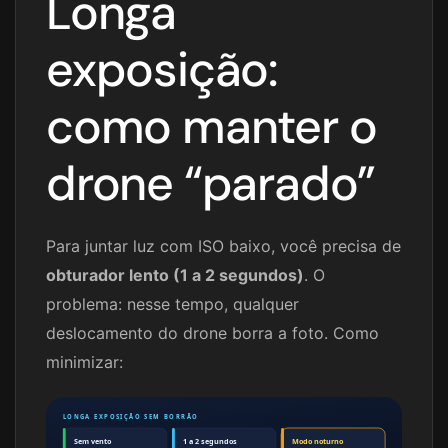
Longa
exposição:
como manter o
drone “parado”
Para juntar luz com ISO baixo, você precisa de
obturador lento (1 a 2 segundos)
. O
problema: nesse tempo, qualquer
deslocamento do drone borra a foto. Como
minimizar:
LONGA EXPOSIÇÃO SEM BORRÃO
Sem vento
1 a 2 segundos
Modo noturno