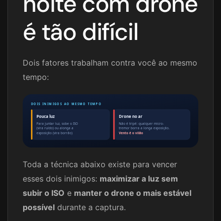
noite com drone
é tão difícil
Dois fatores trabalham contra você ao mesmo
tempo:
DOIS INIMIGOS AO MESMO TEMPO
Pouca luz
Drone no ar
Para juntar luz, sobe o ISO
Não é tripé: qualquer micro-
(vira ruído) ou alonga a
tremor borra a longa exposição.
exposição (vira borrão)
Vento é o vilão
Toda a técnica abaixo existe para vencer
esses dois inimigos:
maximizar a luz sem
subir o ISO
e
manter o drone o mais estável
possível
durante a captura.