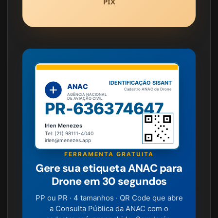
PIX
IDENTIFICAÇÃO SISANT
ANAC
Cadastro ANAC de Drone
AGÊNCIA NACIONAL
DE AVIAÇÃO CIVIL
PR-636374647
Irlen Menezes
Tel: (21) 98111-4040
irlen@menezes.app
FERRAMENTA GRATUITA
Gere sua etiqueta ANAC para
Drone em 30 segundos
PP ou PR · 4 tamanhos · QR Code que abre
a Consulta Pública da ANAC com o