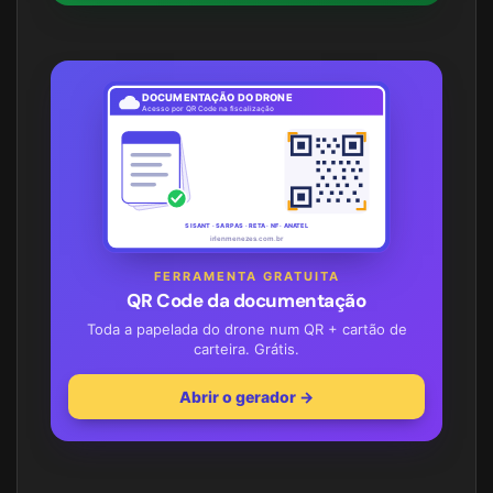
DOCUMENTAÇÃO DO DRONE
Acesso por QR Code na fiscalização
SISANT · SARPAS · RETA · NF · ANATEL
irlenmenezes.com.br
FERRAMENTA GRATUITA
QR Code da documentação
Toda a papelada do drone num QR + cartão de
carteira. Grátis.
Abrir o gerador →