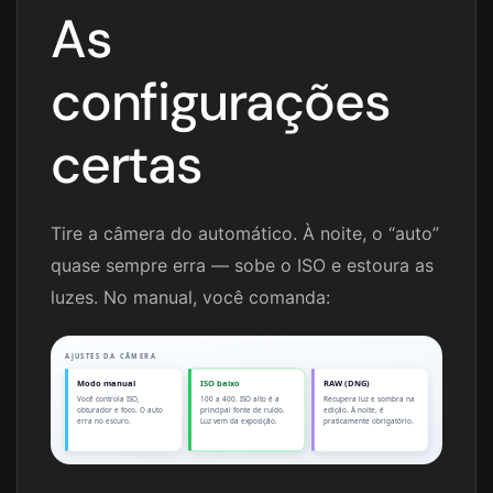
As
configurações
certas
Tire a câmera do automático. À noite, o “auto”
quase sempre erra — sobe o ISO e estoura as
luzes. No manual, você comanda:
AJUSTES DA CÂMERA
Modo manual
ISO baixo
RAW (DNG)
Você controla ISO,
100 a 400. ISO alto é a
Recupera luz e sombra na
obturador e foco. O auto
principal fonte de ruído.
edição. À noite, é
erra no escuro.
Luz vem da exposição.
praticamente obrigatório.