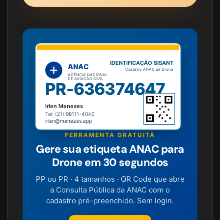
IDENTIFICAÇÃO SISANT
ANAC
Cadastro ANAC de Drone
AGÊNCIA NACIONAL
DE AVIAÇÃO CIVIL
PR-636374647
Irlen Menezes
Tel: (21) 98111-4040
irlen@menezes.app
FERRAMENTA GRATUITA
Gere sua etiqueta ANAC para
Drone em 30 segundos
PP ou PR · 4 tamanhos · QR Code que abre
a Consulta Pública da ANAC com o
cadastro pré-preenchido. Sem login.