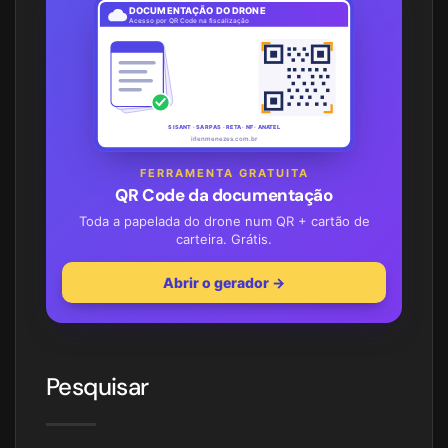
DOCUMENTAÇÃO DO DRONE
Acesso por QR Code na fiscalização
SISANT · SARPAS · RETA · NF · ANATEL
irlenmenezes.com.br
FERRAMENTA GRATUITA
QR Code da documentação
Toda a papelada do drone num QR + cartão de
carteira. Grátis.
Abrir o gerador →
Pesquisar