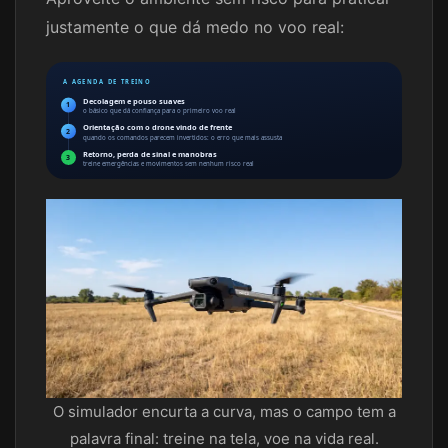
justamente o que dá medo no voo real:
A AGENDA DE TREINO
Decolagem e pouso suaves
1
o básico que dá confiança para o primeiro voo real
Orientação com o drone vindo de frente
2
quando os comandos parecem invertidos: o erro que mais assusta
Retorno, perda de sinal e manobras
3
treine emergências e movimentos sem nenhum risco real
O simulador encurta a curva, mas o campo tem a
palavra final: treine na tela, voe na vida real.