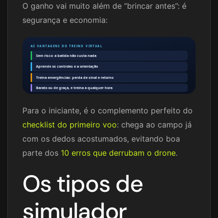
O ganho vai muito além de “brincar antes”: é
segurança e economia:
AS VANTAGENS DO TREINO VIRTUAL
Sem risco: a batida não custa nada
Aprende os controles e a orientação
Treina emergências: perda de sinal e retorno
Barato ou de graça, e treina a qualquer hora
Para o iniciante, é o complemento perfeito do
checklist do primeiro voo
: chega ao campo já
com os dedos acostumados, evitando boa
parte dos
10 erros que derrubam o drone
.
Os tipos de
simulador