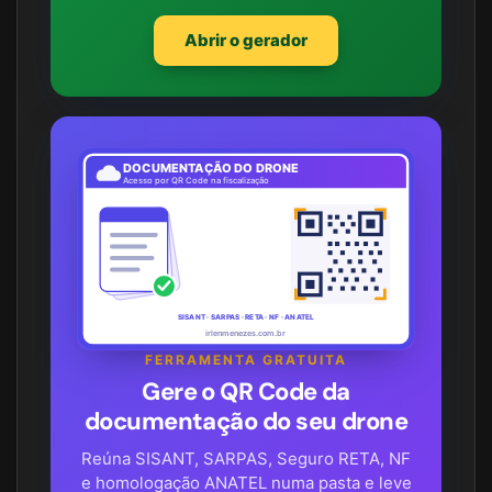
Abrir o gerador
DOCUMENTAÇÃO DO DRONE
Acesso por QR Code na fiscalização
SISANT · SARPAS · RETA · NF · ANATEL
irlenmenezes.com.br
FERRAMENTA GRATUITA
Gere o QR Code da
documentação do seu drone
Reúna SISANT, SARPAS, Seguro RETA, NF
e homologação ANATEL numa pasta e leve