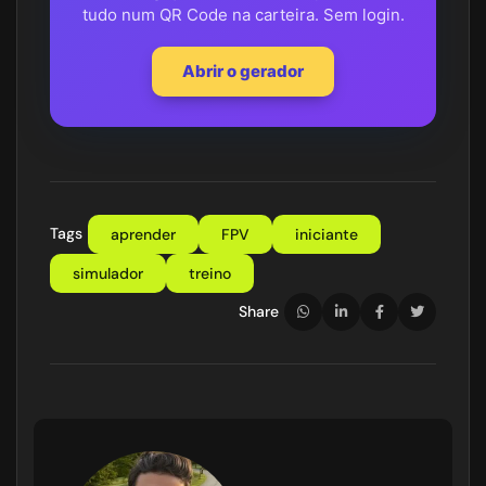
tudo num QR Code na carteira. Sem login.
Abrir o gerador
Tags
aprender
FPV
iniciante
simulador
treino
Share