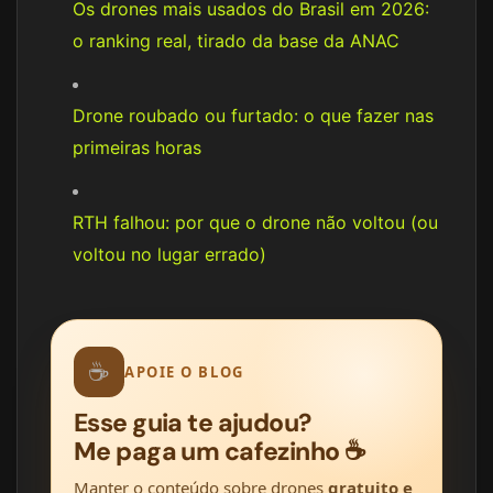
Os drones mais usados do Brasil em 2026:
o ranking real, tirado da base da ANAC
Drone roubado ou furtado: o que fazer nas
primeiras horas
RTH falhou: por que o drone não voltou (ou
voltou no lugar errado)
☕
APOIE O BLOG
Esse guia te ajudou?
Me paga um cafezinho ☕
Manter o conteúdo sobre drones
gratuito e