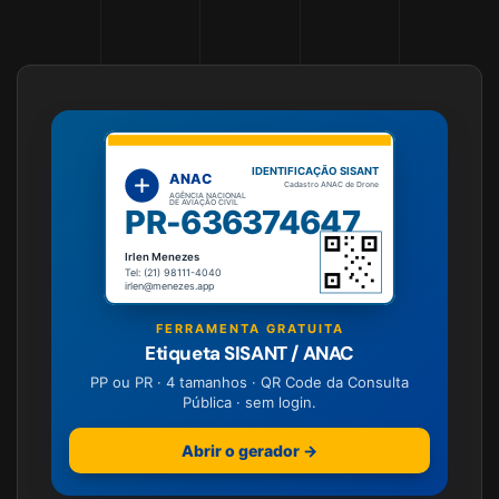
IDENTIFICAÇÃO SISANT
ANAC
Cadastro ANAC de Drone
AGÊNCIA NACIONAL
DE AVIAÇÃO CIVIL
PR-636374647
Irlen Menezes
Tel: (21) 98111-4040
irlen@menezes.app
FERRAMENTA GRATUITA
Etiqueta SISANT / ANAC
PP ou PR · 4 tamanhos · QR Code da Consulta
Pública · sem login.
Abrir o gerador →