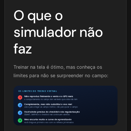
O que o
simulador não
faz
Treinar na tela é ótimo, mas conheça os
limites para não se surpreender no campo:
OS LIMITES DO TREINO VIRTUAL
Não reproduz fielmente o vento e o GPS reais
1
o comportamento no campo tem variáveis que a tela não tem
Complementa, mas não substitui o voo real
2
use-o para chegar ao campo melhor, não para pular o campo
Você ainda precisa do checklist e da regularização
3
SISANT, SARPAS e o checklist real continuam valendo
Mas encurta muito a curva de aprendizado
4
você chega ao primeiro voo com os reflexos já treinados