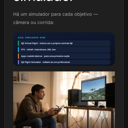
Há um simulador para cada objetivo —
câmera ou corrida:
QUAL SIMULADOR USAR
DJI Virtual Flight · treina com o próprio controle DJI
FPV · Liftoff, Velocidrone, DRL Sim
Apps mobile básicos · para uma primeira noção
DJI Flight Simulator · voltado ao uso profissional