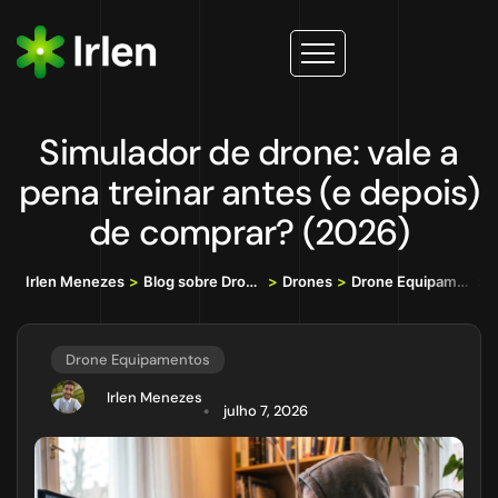
Simulador de drone: vale a
pena treinar antes (e depois)
de comprar? (2026)
Irlen Menezes
>
Blog sobre Drones, IA e Tecnologia da Informação
>
Drones
>
Drone Equipamentos
>
S
Drone Equipamentos
Irlen Menezes
julho 7, 2026