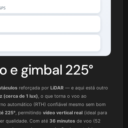
GPS
o e gimbal 225°
stáculos
reforçada por
LiDAR
— e aqui está outro
 (cerca de 1 lux)
, o que torna o voo ao
torno automático (RTH) confiável mesmo sem bom
até 225°
, permitindo
vídeo vertical real
(ideal para
der qualidade. Com até
36 minutos
de voo (52