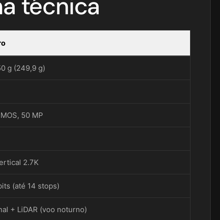
cha técnica
ro
0 g (249,9 g)
CMOS, 50 MP
ertical 2.7K
its (até 14 stops)
al + LiDAR (voo noturno)