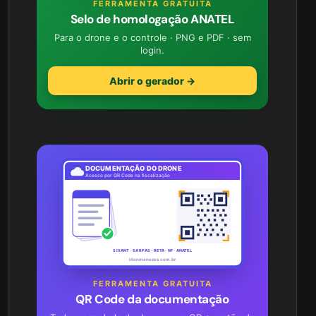
FERRAMENTA GRATUITA
Selo de homologação ANATEL
Para o drone e o controle · PNG e PDF · sem
login.
Abrir o gerador →
DOCUMENTAÇÃO DO DRONE
Acesso por QR Code na fiscalização
SISANT · SARPAS · RETA · NF · ANATEL
irlenmenezes.com.br
FERRAMENTA GRATUITA
QR Code da documentação