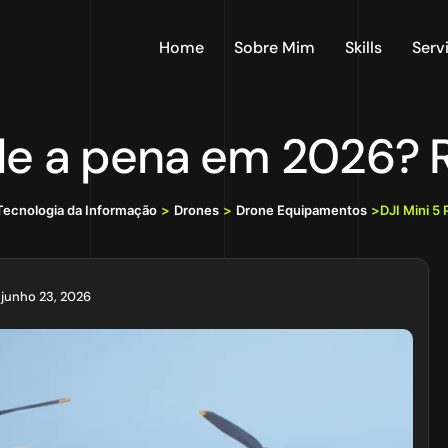
Home
Sobre Mim
Skills
Serv
vale a pena em 2026?
 Tecnologia da Informação
>
Drones
>
Drone Equipamentos
>
DJI Mini 5
junho 23, 2026