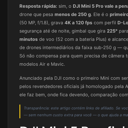
Resposta rápida:
sim, o
DJI Mini 5 Pro vale a pen
drone que pesa
menos de 250 g
. Ele é o
primeir
(50 MP, f/1.8), grava
4K a 120 fps
com perfil
D-Lo
segurança até de noite, gimbal que gira
225°
para
minutos
de voo (52 com a bateria Plus) e alcanc
de drones intermediários da faixa sub-250 g — q
Só não compensa para quem precisa de câmera tri
modelos Air e Mavic.
Anunciado pela DJI como o primeiro Mini com sens
pelos revendedores oficiais já homologado pela An
ele faz bem, onde fica devendo, comparação com 
Transparência: este artigo contém links de afiliado. Se
— sem nenhum custo extra para você — o que ajuda a man