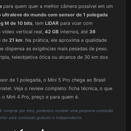
a
para quem quer a melhor câmera possível em um
o ultraleve do mundo com sensor de 1 polegada
g M de 10 bits
, tem
LiDAR
para voar com
 vídeo vertical real,
42 GB
internos, até
36
e de
21 km
. Na prática, ele aproxima a qualidade
ue dispensa as exigências mais pesadas de peso.
pla, teleobjetiva ótica ou alcance de 30 km dos
or de 1 polegada, o Mini 5 Pro chega ao Brasil
atel. Veja o review completo: ficha técnica, o que
o Mini 4 Pro, preço e para quem é.
 você comprar por eles, podemos receber uma pequena comissão
ter este conteúdo gratuito e independente.