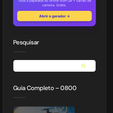
Toda a papelada do drone num QR + cartão de
carteira. Grátis.
Abrir o gerador →
Pesquisar
Guia Completo – 0800