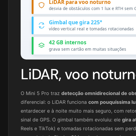
LiDAR para voo noturno
desvia de obstáculos com 1 lux e RTH sem 
Gimbal que gira 225°
vídeo vertical real e tomadas rotacionadas
42 GB internos
grava sem cartão em muitas situações
LiDAR, voo noturn
O Mini 5 Pro traz
detecção omnidirecional de ob
diferencial: o LiDAR funciona
com pouquíssima luz
entardecer e à noite muito mais seguro, com re
sinal de GPS. O gimbal também evoluiu: ele
gira 
Reels e TikTok) e tomadas rotacionadas sem per