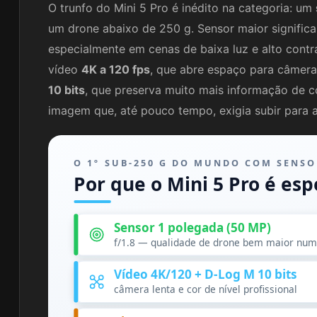
O trunfo do Mini 5 Pro é inédito na categoria: um
um drone abaixo de 250 g. Sensor maior signific
especialmente em cenas de baixa luz e alto cont
vídeo
4K a 120 fps
, que abre espaço para câmera
10 bits
, que preserva muito mais informação de c
imagem que, até pouco tempo, exigia subir para a 
O 1º SUB-250 G DO MUNDO COM SENSO
Por que o Mini 5 Pro é esp
Sensor 1 polegada (50 MP)
f/1.8 — qualidade de drone bem maior num
Vídeo 4K/120 + D-Log M 10 bits
câmera lenta e cor de nível profissional