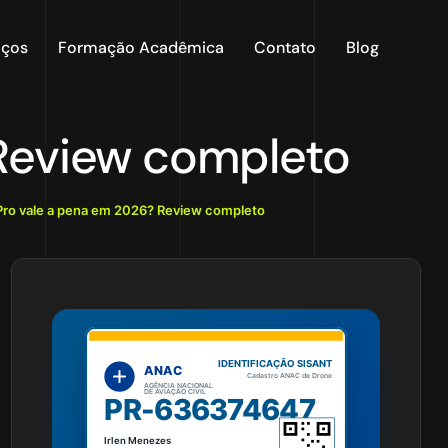
iços
Formação Acadêmica
Contato
Blog
 Review completo
 Pro vale a pena em 2026? Review completo
IDENTIFICAÇÃO SISANT
ANAC
Cadastro ANAC de Drone
AGÊNCIA NACIONAL
DE AVIAÇÃO CIVIL
PR-636374647
Irlen Menezes