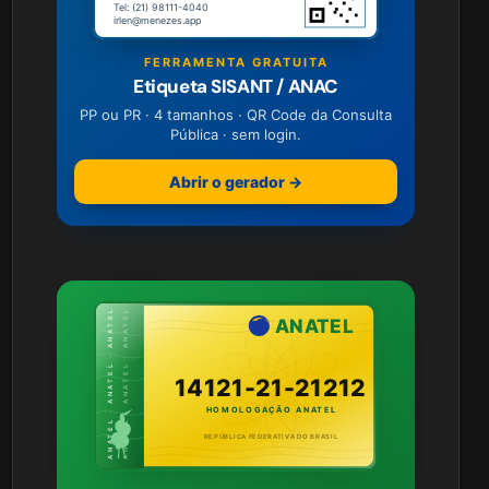
Tel: (21) 98111-4040
irlen@menezes.app
FERRAMENTA GRATUITA
Etiqueta SISANT / ANAC
PP ou PR · 4 tamanhos · QR Code da Consulta
Pública · sem login.
Abrir o gerador →
ANATEL · ANATEL · ANATEL
ANATEL · ANATEL · ANATEL
ANATEL
14121-21-21212
HOMOLOGAÇÃO ANATEL
REPÚBLICA FEDERATIVA DO BRASIL