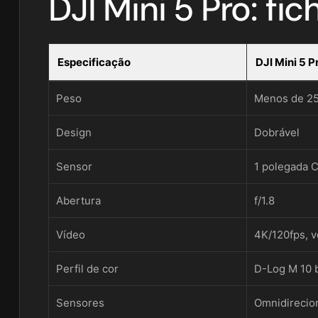
DJI Mini 5 Pro: fi
Especificação
DJI Mini 5 P
Peso
Menos de 25
Design
Dobrável
Sensor
1 polegada 
Abertura
f/1.8
Vídeo
4K/120fps, v
Perfil de cor
D-Log M 10 b
Sensores
Omnidirecion