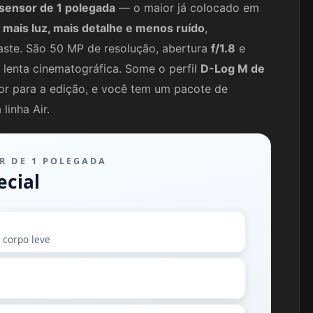
sensor de 1 polegada
— o maior já colocado em
a
mais luz, mais detalhe e menos ruído
,
raste. São 50 MP de resolução, abertura
f/1.8
e
 lenta cinematográfica. Some o perfil
D-Log M de
or para a edição, e você tem um pacote de
linha Air.
R DE 1 POLEGADA
ecial
 corpo leve