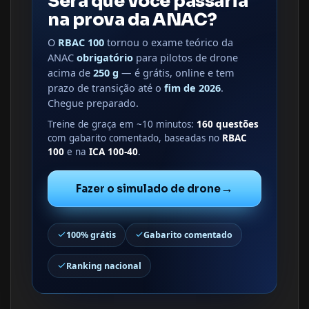
Será que você passaria
na prova da ANAC?
O
RBAC 100
tornou o exame teórico da
ANAC
obrigatório
para pilotos de drone
acima de
250 g
— é grátis, online e tem
prazo de transição até o
fim de 2026
.
Chegue preparado.
Treine de graça em ~10 minutos:
160 questões
com gabarito comentado, baseadas no
RBAC
100
e na
ICA 100-40
.
→
Fazer o simulado de drone
100% grátis
Gabarito comentado
Ranking nacional