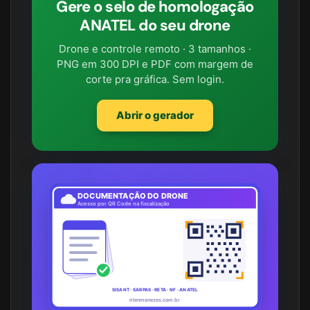
Gere o selo de homologação
ANATEL do seu drone
Drone e controle remoto · 3 tamanhos ·
PNG em 300 DPI e PDF com margem de
corte pra gráfica. Sem login.
Abrir o gerador
DOCUMENTAÇÃO DO DRONE
Acesso por QR Code na fiscalização
SISANT · SARPAS · RETA · NF · ANATEL
irlenmenezes.com.br