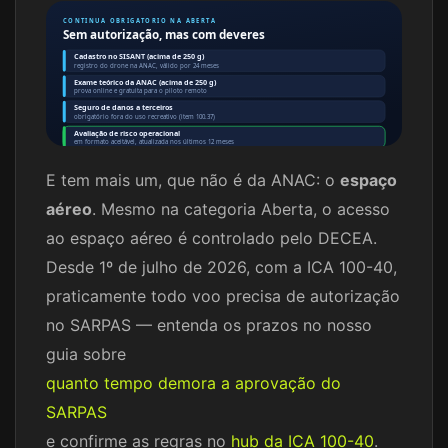
CONTINUA OBRIGATORIO NA ABERTA
Sem autorização, mas com deveres
Cadastro no SISANT (acima de 250 g)
registro do drone na ANAC, válido por 24 meses
Exame teórico da ANAC (acima de 250 g)
prova online e gratuita para o piloto remoto
Seguro de danos a terceiros
obrigatório fora do uso recreativo (item 100.37)
Avaliação de risco operacional
em formato aceitável, atualizada nos últimos 12 meses
E tem mais um, que não é da ANAC: o
espaço
aéreo
. Mesmo na categoria Aberta, o acesso
ao espaço aéreo é controlado pelo DECEA.
Desde 1º de julho de 2026, com a ICA 100-40,
praticamente todo voo precisa de autorização
no SARPAS — entenda os prazos no nosso
guia sobre
quanto tempo demora a aprovação do
SARPAS
e confirme as regras no
hub da ICA 100-40
.