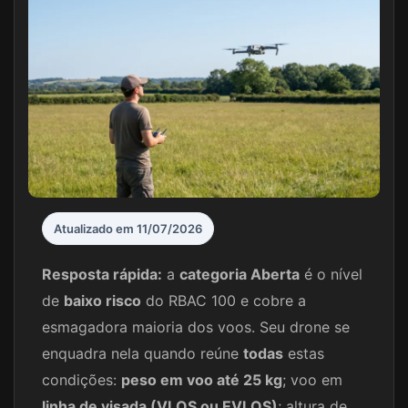
Atualizado em 11/07/2026
Resposta rápida:
a
categoria Aberta
é o nível
de
baixo risco
do RBAC 100 e cobre a
esmagadora maioria dos voos. Seu drone se
enquadra nela quando reúne
todas
estas
condições:
peso em voo até 25 kg
; voo em
linha de visada (VLOS ou EVLOS)
; altura de