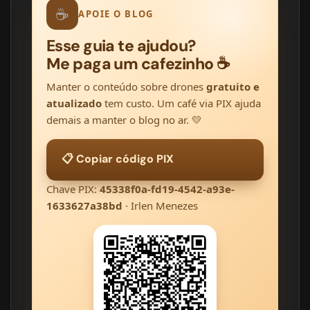
☕
APOIE O BLOG
Esse guia te ajudou?
Me paga um cafezinho ☕
Manter o conteúdo sobre drones
gratuito e
atualizado
tem custo. Um café via PIX ajuda
demais a manter o blog no ar. 💛
📋 Copiar código PIX
Chave PIX:
45338f0a-fd19-4542-a93e-
1633627a38bd
· Irlen Menezes