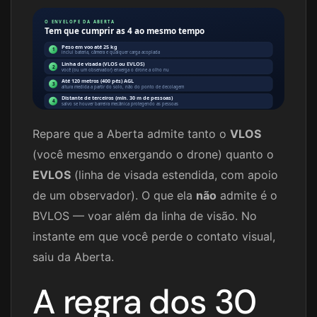
O ENVELOPE DA ABERTA
Tem que cumprir as 4 ao mesmo tempo
Peso em voo até 25 kg
1
inclui bateria, câmera e qualquer carga acoplada
Linha de visada (VLOS ou EVLOS)
2
você (ou um observador) enxerga o drone a olho nu
Até 120 metros (400 pés) AGL
3
altura medida a partir do solo, não do ponto de decolagem
Distante de terceiros (mín. 30 m de pessoas)
4
salvo se houver barreira mecânica protegendo as pessoas
Repare que a Aberta admite tanto o
VLOS
(você mesmo enxergando o drone) quanto o
EVLOS
(linha de visada estendida, com apoio
de um observador). O que ela
não
admite é o
BVLOS — voar além da linha de visão. No
instante em que você perde o contato visual,
saiu da Aberta.
A regra dos 30