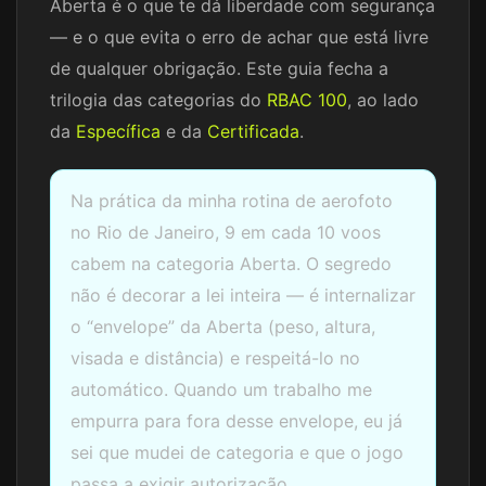
Aberta é o que te dá liberdade com segurança
— e o que evita o erro de achar que está livre
de qualquer obrigação. Este guia fecha a
trilogia das categorias do
RBAC 100
, ao lado
da
Específica
e da
Certificada
.
Na prática da minha rotina de aerofoto
no Rio de Janeiro, 9 em cada 10 voos
cabem na categoria Aberta. O segredo
não é decorar a lei inteira — é internalizar
o “envelope” da Aberta (peso, altura,
visada e distância) e respeitá-lo no
automático. Quando um trabalho me
empurra para fora desse envelope, eu já
sei que mudei de categoria e que o jogo
passa a exigir autorização.