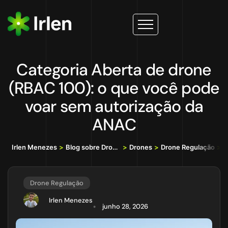
Categoria Aberta de drone
(RBAC 100): o que você pode
voar sem autorização da
ANAC
Irlen Menezes
>
Blog sobre Drones, IA e Tecnologia da Informação
>
Drones
>
Drone Regulação
>
C
Drone Regulação
Irlen Menezes
junho 28, 2026