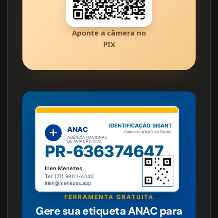
Aponte a câmera no
PIX
IDENTIFICAÇÃO SISANT
ANAC
Cadastro ANAC de Drone
AGÊNCIA NACIONAL
DE AVIAÇÃO CIVIL
PR-636374647
Irlen Menezes
Tel: (21) 98111-4040
irlen@menezes.app
FERRAMENTA GRATUITA
Gere sua etiqueta ANAC para