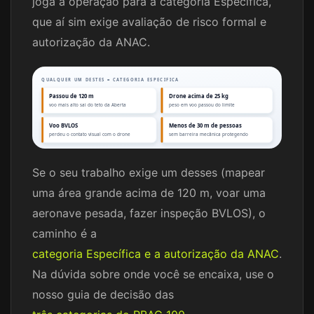
joga a operação para a categoria Específica,
que aí sim exige avaliação de risco formal e
autorização da ANAC.
QUALQUER UM DESTES = CATEGORIA ESPECIFICA
Passou de 120 m
Drone acima de 25 kg
voo mais alto sai do teto da Aberta
peso em voo passou do limite
Voo BVLOS
Menos de 30 m de pessoas
perdeu o contato visual com o drone
sem barreira mecânica protegendo
Se o seu trabalho exige um desses (mapear
uma área grande acima de 120 m, voar uma
aeronave pesada, fazer inspeção BVLOS), o
caminho é a
categoria Específica e a autorização da ANAC
.
Na dúvida sobre onde você se encaixa, use o
nosso guia de decisão das