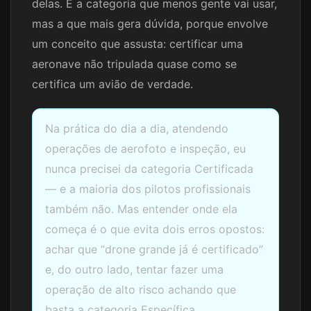
delas. É a categoria que menos gente vai usar,
mas a que mais gera dúvida, porque envolve
um conceito que assusta: certificar uma
aeronave não tripulada quase como se
certifica um avião de verdade.
Na prática do dia a dia, atendendo
operações de aerofoto e inspeção, eu
nunca precisei da categoria Certificada
— e a maioria dos pilotos profissionais
também não. Mas entender onde ela
começa é o que evita dois erros opostos:
achar que “drone grande já é certificado”
e, do outro lado, tentar fazer uma
operação de alto risco achando que
basta a categoria Específica.