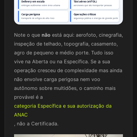
Delivery em escala
Táxi aéreo (eVTOL)
entregas autônomas sobre área urbana
aeronaves que vão transportar pessoas
Carga perigosa
Operações críticas
transporte de artigos de alto risco
segurança pública e energia de grande porte
Note o que
não
está aqui: aerofoto, cinegrafia,
inspeção de telhado, topografia, casamento,
agro de pequeno e médio porte. Tudo isso
vive na Aberta ou na Específica. Se a sua
operação cresceu de complexidade mas ainda
não envolve carga perigosa nem voo
autônomo sobre multidões, o caminho mais
provável é a
categoria Específica e sua autorização da
ANAC
, não a Certificada.