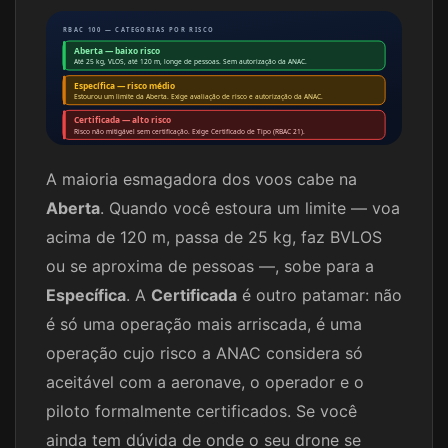
RBAC 100 — CATEGORIAS POR RISCO
Aberta — baixo risco
Até 25 kg, VLOS, até 120 m, longe de pessoas. Sem autorização da ANAC.
Específica — risco médio
Estourou um limite da Aberta. Exige avaliação de risco e autorização da ANAC.
Certificada — alto risco
Risco não mitigável sem certificação. Exige Certificado de Tipo (RBAC 21).
A maioria esmagadora dos voos cabe na
Aberta
. Quando você estoura um limite — voa
acima de 120 m, passa de 25 kg, faz BVLOS
ou se aproxima de pessoas —, sobe para a
Específica
. A
Certificada
é outro patamar: não
é só uma operação mais arriscada, é uma
operação cujo risco a ANAC considera só
aceitável com a aeronave, o operador e o
piloto formalmente certificados. Se você
ainda tem dúvida de onde o seu drone se