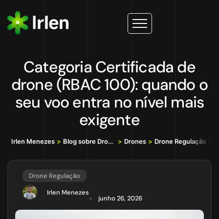
Categoria Certificada de
drone (RBAC 100): quando o
seu voo entra no nível mais
exigente
Irlen Menezes
>
Blog sobre Drones, IA e Tecnologia da Informação
>
Drones
>
Drone Regulação
>
C
Drone Regulação
Irlen Menezes
junho 26, 2026