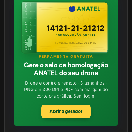
ANATEL · ANATEL · ANATEL
ANATEL · ANATEL · ANATEL
ANATEL
14121-21-21212
HOMOLOGAÇÃO ANATEL
REPÚBLICA FEDERATIVA DO BRASIL
FERRAMENTA GRATUITA
Gere o selo de homologação
ANATEL do seu drone
Drone e controle remoto · 3 tamanhos ·
PNG em 300 DPI e PDF com margem de
corte pra gráfica. Sem login.
Abrir o gerador