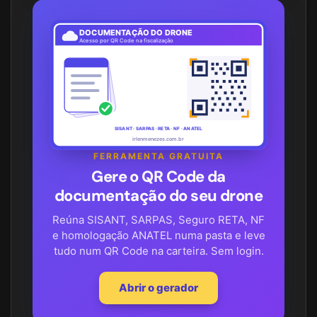
DOCUMENTAÇÃO DO DRONE
Acesso por QR Code na fiscalização
SISANT · SARPAS · RETA · NF · ANATEL
irlenmenezes.com.br
FERRAMENTA GRATUITA
Gere o QR Code da
documentação do seu drone
Reúna SISANT, SARPAS, Seguro RETA, NF
e homologação ANATEL numa pasta e leve
tudo num QR Code na carteira. Sem login.
Abrir o gerador