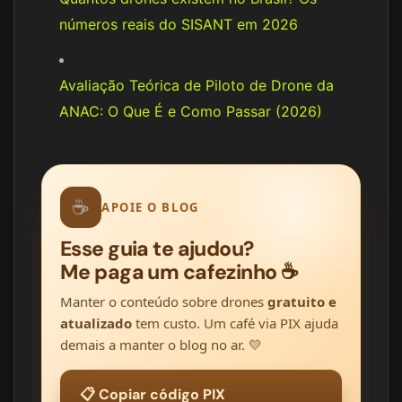
números reais do SISANT em 2026
Avaliação Teórica de Piloto de Drone da
ANAC: O Que É e Como Passar (2026)
☕
APOIE O BLOG
Esse guia te ajudou?
Me paga um cafezinho ☕
Manter o conteúdo sobre drones
gratuito e
atualizado
tem custo. Um café via PIX ajuda
demais a manter o blog no ar. 💛
📋 Copiar código PIX