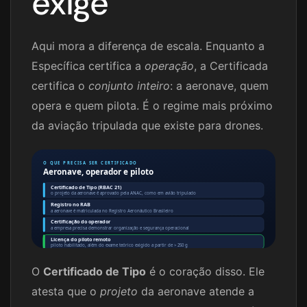
exige
Aqui mora a diferença de escala. Enquanto a
Específica certifica a
operação
, a Certificada
certifica o
conjunto inteiro
: a aeronave, quem
opera e quem pilota. É o regime mais próximo
da aviação tripulada que existe para drones.
O QUE PRECISA SER CERTIFICADO
Aeronave, operador e piloto
Certificado de Tipo (RBAC 21)
o projeto da aeronave é aprovado pela ANAC, como em avião tripulado
Registro no RAB
a aeronave é matriculada no Registro Aeronáutico Brasileiro
Certificação do operador
a empresa precisa demonstrar organização e segurança operacional
Licença do piloto remoto
piloto habilitado, além do exame teórico exigido a partir de > 250 g
O
Certificado de Tipo
é o coração disso. Ele
atesta que o
projeto
da aeronave atende a