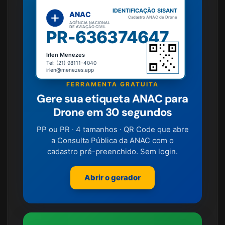
IDENTIFICAÇÃO SISANT
ANAC
Cadastro ANAC de Drone
AGÊNCIA NACIONAL
DE AVIAÇÃO CIVIL
PR-636374647
Irlen Menezes
Tel: (21) 98111-4040
irlen@menezes.app
FERRAMENTA GRATUITA
Gere sua etiqueta ANAC para
Drone em 30 segundos
PP ou PR · 4 tamanhos · QR Code que abre
a Consulta Pública da ANAC com o
cadastro pré-preenchido. Sem login.
Abrir o gerador