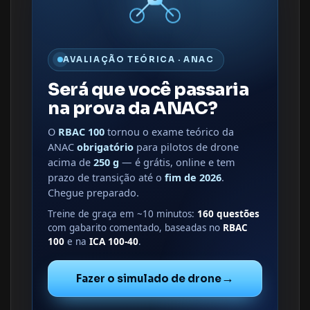
AVALIAÇÃO TEÓRICA · ANAC
Será que você passaria
na prova da ANAC?
O
RBAC 100
tornou o exame teórico da
ANAC
obrigatório
para pilotos de drone
acima de
250 g
— é grátis, online e tem
prazo de transição até o
fim de 2026
.
Chegue preparado.
Treine de graça em ~10 minutos:
160 questões
com gabarito comentado, baseadas no
RBAC
100
e na
ICA 100-40
.
→
Fazer o simulado de drone