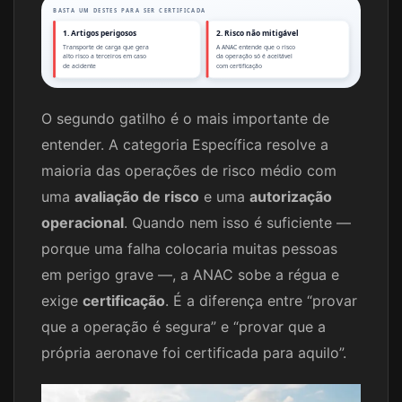
BASTA UM DESTES PARA SER CERTIFICADA
1. Artigos perigosos
2. Risco não mitigável
Transporte de carga que gera
A ANAC entende que o risco
alto risco a terceiros em caso
da operação só é aceitável
de acidente
com certificação
O segundo gatilho é o mais importante de
entender. A categoria Específica resolve a
maioria das operações de risco médio com
uma
avaliação de risco
e uma
autorização
operacional
. Quando nem isso é suficiente —
porque uma falha colocaria muitas pessoas
em perigo grave —, a ANAC sobe a régua e
exige
certificação
. É a diferença entre “provar
que a operação é segura” e “provar que a
própria aeronave foi certificada para aquilo”.