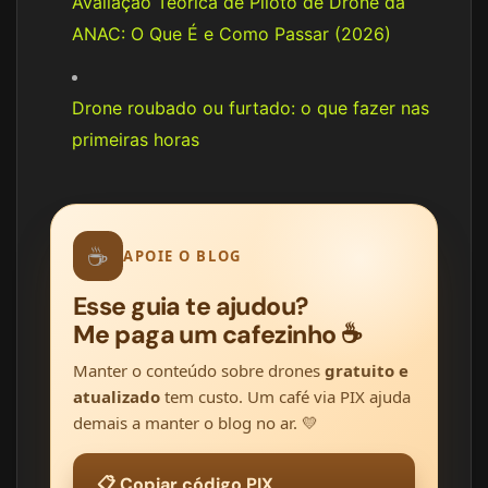
Avaliação Teórica de Piloto de Drone da
ANAC: O Que É e Como Passar (2026)
Drone roubado ou furtado: o que fazer nas
primeiras horas
☕
APOIE O BLOG
Esse guia te ajudou?
Me paga um cafezinho ☕
Manter o conteúdo sobre drones
gratuito e
atualizado
tem custo. Um café via PIX ajuda
demais a manter o blog no ar. 💛
📋 Copiar código PIX