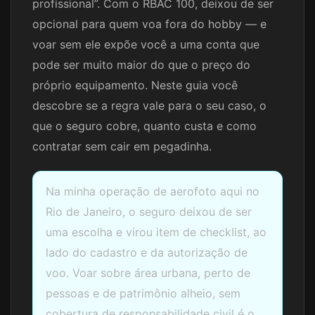
profissional”. Com o RBAC 100, deixou de ser
opcional para quem voa fora do hobby — e
voar sem ele expõe você a uma conta que
pode ser muito maior do que o preço do
próprio equipamento. Neste guia você
descobre se a regra vale para o seu caso, o
que o seguro cobre, quanto custa e como
contratar sem cair em pegadinha.
Na minha operação de aerofoto aqui no
Rio de Janeiro, o seguro deixou de ser
uma escolha e virou item de checklist, ao
lado do cadastro e da autorização de
voo. Voar sobre área urbana, perto de
pessoas e de patrimônio alheio, sem
cobertura de responsabilidade civil é o