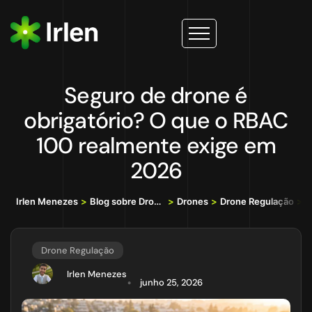
Seguro de drone é
obrigatório? O que o RBAC
100 realmente exige em
2026
Irlen Menezes
>
Blog sobre Drones, IA e Tecnologia da Informação
>
Drones
>
Drone Regulação
>
S
Drone Regulação
Irlen Menezes
junho 25, 2026