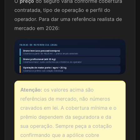
O
preço
do seguro varia conforme cobertura
contratada, tipo de operação e perfil do
operador. Para dar uma referência realista de
mercado em 2026:
FAIXAS DE REFERENCIA (2026)
Drone leve (uso pessoal/semipro)
Cobertura a partir de ~R$ 20 mil — planos anuais acessíveis
Drone profissional (até 25 kg)
Cobertura maior; custo conforme uso e histórico do operador
Operação de maior porte / agro > 25 kg
Cobertura e prêmio sob cotação individual
Atenção:
os valores acima são
referências de mercado, não números
cravados em lei. A cobertura mínima e o
prêmio dependem da seguradora e da
sua operação. Sempre peça a cotação
confirmando que a apólice cobre