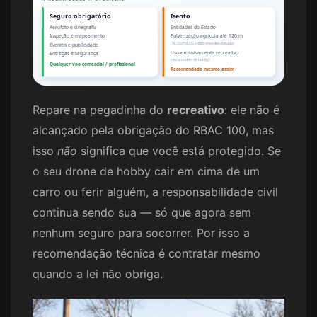
Seguro obrigatório
Isento
Aerofoto e cinegrafia
Entidades do Estado
Inspeção e mapeamento
Pulverização agrícola até 120 m
(VLOS/EVLOS sobre área desabitada)
Eventos e publicidade
Uso exclusivamente recreativo
Entregas e segurança
(aeromodelo de hobby)
Qualquer voo comercial / profissional
Recomendado mesmo assim
Repare na pegadinha do
recreativo
: ele não é
alcançado pela obrigação do RBAC 100, mas
isso
não
significa que você está protegido. Se
o seu drone de hobby cair em cima de um
carro ou ferir alguém, a responsabilidade civil
continua sendo sua — só que agora sem
nenhum seguro para socorrer. Por isso a
recomendação técnica é contratar mesmo
quando a lei não obriga.