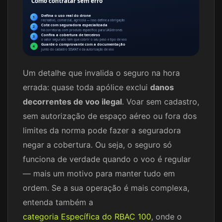
Como contratar sem erro
Defina o uso real do drone
1
recreativo, comercial, agrícola — isso define a obrigação
Cote com seguradora especializada
2
há corretoras com produto específico para UAS/drones
Confira a cobertura de terceiros
3
o valor segurado tem que cobrir o seu peso e tipo de voo
Guarde o comprovante com a documentação
4
junto do cadastro SISANT e da autorização de voo
Um detalhe que invalida o seguro na hora
errada: quase toda apólice exclui
danos
decorrentes de voo ilegal
. Voar sem cadastro,
sem autorização de espaço aéreo ou fora dos
limites da norma pode fazer a seguradora
negar a cobertura. Ou seja, o seguro só
funciona de verdade quando o voo é regular
— mais um motivo para manter tudo em
ordem. Se a sua operação é mais complexa,
entenda também a
categoria Específica do RBAC 100
, onde o