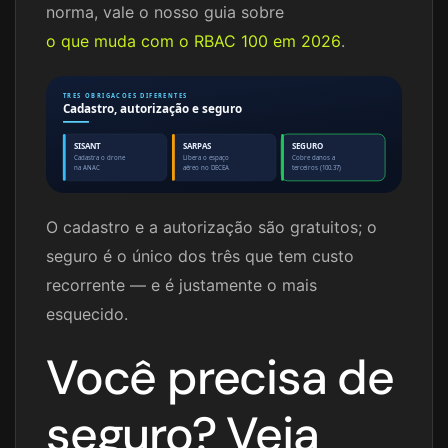
norma, vale o nosso guia sobre
o que muda com o RBAC 100 em 2026
.
TRES OBRIGACOES DIFERENTES
Cadastro, autorização e seguro
SISANT
SARPAS
SEGURO
Cadastra o drone
Libera o espaço
Cobre danos a
na ANAC
aéreo no DECEA
terceiros (100.37)
O cadastro e a autorização são gratuitos; o
seguro é o único dos três que tem custo
recorrente — e é justamente o mais
esquecido.
Você precisa de
seguro? Veja