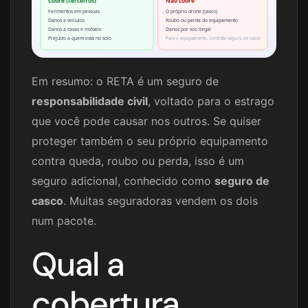
Cobre (terceiros)
Não cobre
Ferimentos em pessoas
O próprio drone (casco)
Danos a veículos
Roubo ou perda do equipamento
Danos a casas e imóveis
Danos por voo ilegal
Prejuízo a quem está no solo
Para o equipamento, contrate seguro de casco
Em resumo: o RETA é um seguro de
responsabilidade civil
, voltado para o estrago
que você pode causar nos outros. Se quiser
proteger também o seu próprio equipamento
contra queda, roubo ou perda, isso é um
seguro adicional, conhecido como
seguro de
casco
. Muitas seguradoras vendem os dois
num pacote.
Qual a
cobertura